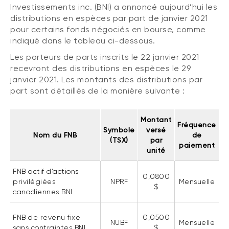
Investissements inc. (BNI) a annoncé aujourd’hui les
(FNB)
TYPES DE CONTENU
distributions en espèces par part de janvier 2021
À propos des FNB BNI
pour certains fonds négociés en bourse, comme
DOCUMENTS RÉGLEMENTAIRES
Articles
indiqué dans le tableau ci-dessous.
FNB de rotation thématique BNI (NTHM)
Balados
Prospectus
Les porteurs de parts inscrits le 22 janvier 2021
FNB durables
recevront des distributions en espèces le 29
Vidéos
Rapports annuels
janvier 2021. Les montants des distributions par
Livres blancs
Aperçus de fonds
part sont détaillés de la manière suivante :
SOLUTIONS DE PORTEFEUILLE
Vote par procuration
Liste des solutions de portefeuille BNI
Montant
Addendas
Fréquence
Symbole
versé
Portefeuilles FNB BNI
Nom du FNB
de
Relevés SPEP
(TSX)
par
paiement
Portefeuilles Méritage
unité
Déclaration de principes sur les conflits
d’intérêts (PDF)
Portefeuilles durables BNI
FNB actif d’actions
0,0800
privilégiées
NPRF
Mensuelle
$
canadiennes BNI
CONNEXION REQUISE
PLACEMENTS ALTERNATIFS
FNB de revenu fixe
0,0500
Portail de formation continue
Placements privés
NUBF
Mensuelle
sans contraintes BNI
$