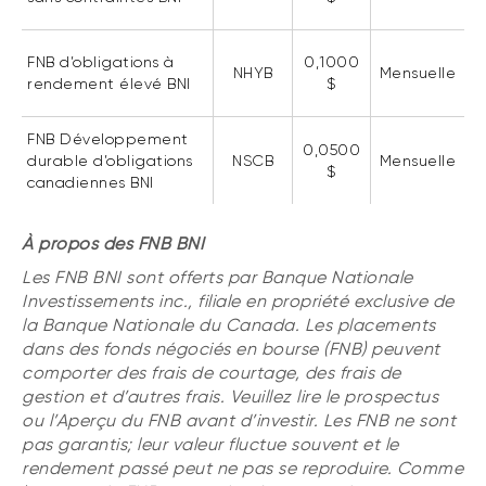
Événements
FNB d’investissements alternatifs
liquides
Webinaires
FNB d’obligations à
0,1000
NHYB
Mensuelle
rendement élevé BNI
$
Énoncé politique de placement
(Portefeuilles Méritage)
SOLUTIONS DE LIQUIDITÉ
FNB Développement
0,0500
Compte Surintérêt Altamira BNI
durable d’obligations
NSCB
Mensuelle
$
canadiennes BNI
CPG à taux fixe
À propos des FNB BNI
CATÉGORIES D'ACTIFS
Les FNB BNI sont offerts par Banque Nationale
Investissements inc., filiale en propriété exclusive de
Actions
la Banque Nationale du Canada. Les placements
dans des fonds négociés en bourse (FNB) peuvent
Fonds équilibré
comporter des frais de courtage, des frais de
Marché monétaire
gestion et d’autres frais. Veuillez lire le prospectus
ou l’Aperçu du FNB avant d’investir. Les FNB ne sont
Revenu fixe
pas garantis; leur valeur fluctue souvent et le
Alternatif
rendement passé peut ne pas se reproduire. Comme