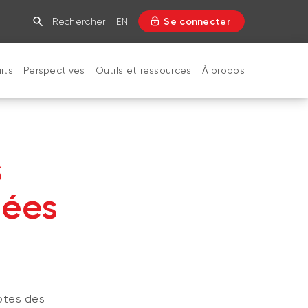
Rechercher
EN
Se connecter
its
Perspectives
Outils et ressources
À propos
FERMER
s
lées
votes des