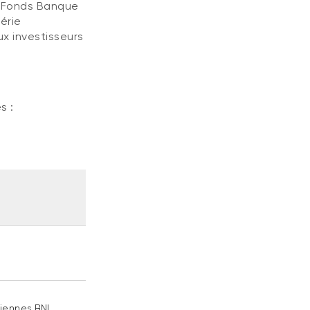
n Fonds Banque
érie
ux investisseurs
s :
iennes BNI