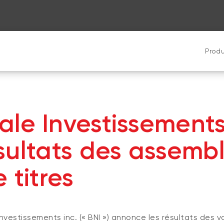
Produ
le Investissement
sultats des assemb
 titres
vestissements inc. (« BNI ») annonce les résultats des 