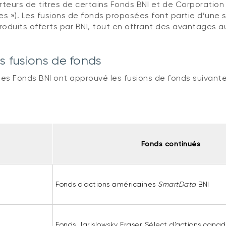
orteurs de titres de certains Fonds BNI et de Corporatio
es »). Les fusions de fonds proposées font partie d’une s
 produits offerts par BNI, tout en offrant des avantages a
s fusions de fonds
des Fonds BNI ont approuvé les fusions de fonds suivante
Fonds continués
Fonds d’actions américaines
SmartData
BNI
Fonds Jarislowsky Fraser Sélect d’actions canad