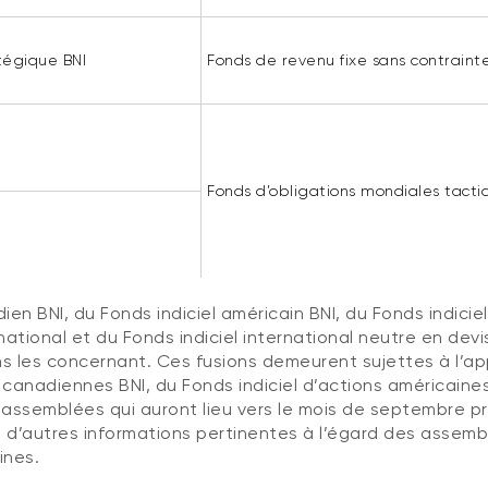
tégique BNI
Fonds de revenu fixe sans contrainte
Fonds d’obligations mondiales tacti
ien BNI, du Fonds indiciel américain BNI, du Fonds indicie
national et du Fonds indiciel international neutre en devi
s les concernant. Ces fusions demeurent sujettes à l’a
s canadiennes BNI, du Fonds indiciel d’actions américaine
es assemblées qui auront lieu vers le mois de septembre p
e d’autres informations pertinentes à l’égard des assemb
ines.