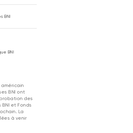
s BNI
que BNI
l américain
ses BNI ont
pprobation des
s BNI et Fonds
rochain. La
lées à venir