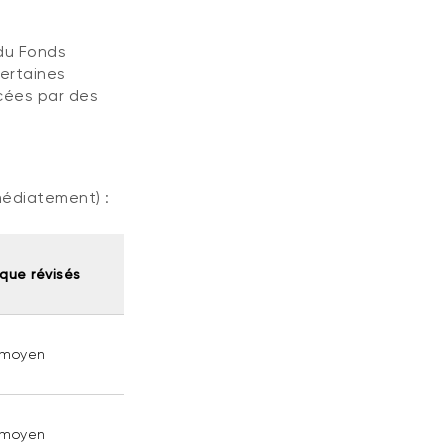
 du Fonds
certaines
cées par des
médiatement) :
sque révisés
 moyen
 moyen