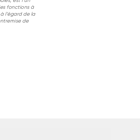
iales, est l’un
es fonctions à
à l’égard de la
entremise de