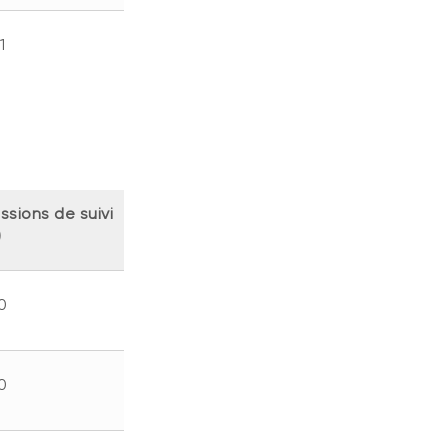
1
sions de suivi
)
0
0