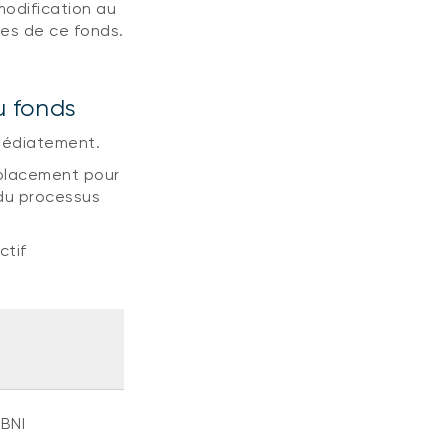
modification au
ies de ce fonds.
u fonds
mmédiatement.
 placement pour
 du processus
ctif
BNI