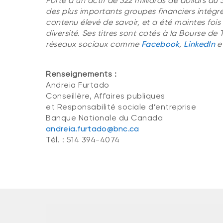
Forte d’un actif de 322 milliards de dollars au 3
des plus importants groupes financiers intég
contenu élevé de savoir, et a été maintes foi
diversité. Ses titres sont cotés à la Bourse de 
réseaux sociaux comme
Facebook
,
LinkedIn
e
Renseignements :
Andreia Furtado
Conseillère, Affaires publiques
et Responsabilité sociale d’entreprise
Banque Nationale du Canada
andreia.furtado@bnc.ca
Tél. : 514 394-4074