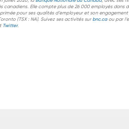
1 juillet 2020, la
Banque Nationale du Canada
, avec ses fil
rés canadiens. Elle compte plus de 26 000 employés dans d
s primée pour ses qualités d’employeur et son engagement 
Toronto (TSX : NA). Suivez ses activités sur
bnc.ca
ou par l’
t
Twitter
.