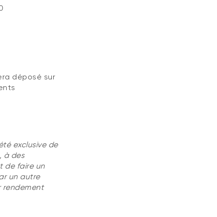
0
era déposé sur
ments
été exclusive de
, à des
t de faire un
ar un autre
ur rendement