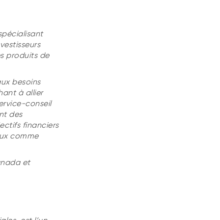
spécialisant
vestisseurs
es produits de
aux besoins
ant à allier
ervice-conseil
nt des
ctifs financiers
iaux comme
anada et