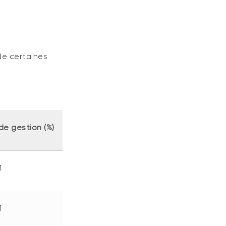
de certaines
de gestion (%)
1
1