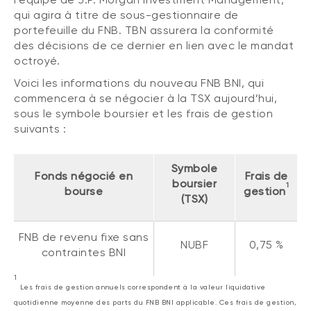
Événements
qui agira à titre de sous-gestionnaire de
FNB d’investissements alternatifs
liquides
portefeuille du FNB. TBN assurera la conformité
Webinaires
des décisions de ce dernier en lien avec le mandat
Énoncé politique de placement
octroyé.
(Portefeuilles Méritage)
SOLUTIONS DE LIQUIDITÉ
Voici les informations du nouveau FNB BNI, qui
commencera à se négocier à la TSX aujourd’hui,
Compte Surintérêt Altamira BNI
sous le symbole boursier et les frais de gestion
CPG à taux fixe
suivants :
Symbole
Fonds négocié en
Frais de
CATÉGORIES D'ACTIFS
boursier
1
bourse
gestion
(TSX)
Actions
Fonds équilibré
FNB de revenu fixe sans
NUBF
0,75 %
Marché monétaire
contraintes BNI
Revenu fixe
1
Les frais de gestion annuels correspondent à la valeur liquidative
Alternatif
quotidienne moyenne des parts du FNB BNI applicable. Ces frais de gestion,