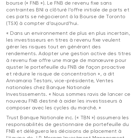
bourse (« FNB »). Le FNB de revenu fixe sans
(FNB)
TYPES DE CONTENU
contraintes BNI a clôturé l’offre initiale de parts et
À propos des FNB BNI
ces parts se négocieront à la Bourse de Toronto
DOCUMENTS RÉGLEMENTAIRES
Articles
(TSX) à compter d’aujourd’hui.
FNB de rotation thématique BNI (NTHM)
Balados
Prospectus
« Dans un environnement de plus en plus incertain,
FNB durables
les investisseurs en titres à revenu fixe veulent
Vidéos
Rapports annuels
gérer les risques tout en générant des
Livres blancs
Aperçus de fonds
rendements. Adopter une gestion active des titres
SOLUTIONS DE PORTEFEUILLE
à revenu fixe offre une marge de manœuvre pour
Vote par procuration
ajuster le portefeuille du FNB de façon proactive
Liste des solutions de portefeuille BNI
Addendas
et réduire le risque de concentration », a dit
Portefeuilles FNB BNI
Annamaria Testani, vice-présidente, Ventes
Relevés SPEP
nationales chez Banque Nationale
Portefeuilles Méritage
Déclaration de principes sur les conflits
Investissements. « Nous sommes ravis de lancer ce
d’intérêts (PDF)
nouveau FNB destiné à aider les investisseurs à
Portefeuilles durables BNI
composer avec les cycles du marché. »
Trust Banque Nationale inc. (« TBN ») assumera les
CONNEXION REQUISE
PLACEMENTS ALTERNATIFS
responsabilités de gestionnaire de portefeuille du
FNB et déléguera les décisions de placement à
Portail de formation continue
Placements privés
l’équipe de J.P. Morgan Investment Management,