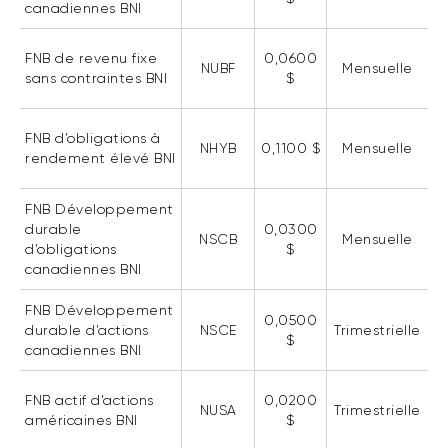
canadiennes BNI
Événements
FNB d’investissements alternatifs
liquides
Webinaires
FNB de revenu fixe
0,0600
NUBF
Mensuelle
sans contraintes BNI
$
Énoncé politique de placement
(Portefeuilles Méritage)
SOLUTIONS DE LIQUIDITÉ
FNB d’obligations à
Compte Surintérêt Altamira BNI
NHYB
0,1100 $
Mensuelle
rendement élevé BNI
CPG à taux fixe
FNB Développement
durable
0,0300
NSCB
Mensuelle
d’obligations
$
CATÉGORIES D'ACTIFS
canadiennes BNI
Actions
FNB Développement
0,0500
Fonds équilibré
durable d’actions
NSCE
Trimestrielle
$
canadiennes BNI
Marché monétaire
Revenu fixe
FNB actif d’actions
0,0200
NUSA
Trimestrielle
américaines BNI
$
Alternatif