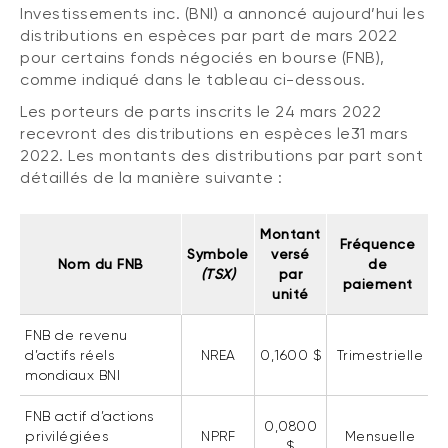
Investissements inc. (BNI) a annoncé aujourd’hui les
(FNB)
TYPES DE CONTENU
distributions en espèces par part de mars 2022
À propos des FNB BNI
pour certains fonds négociés en bourse (FNB),
DOCUMENTS RÉGLEMENTAIRES
Articles
comme indiqué dans le tableau ci-dessous.
FNB de rotation thématique BNI (NTHM)
Balados
Prospectus
Les porteurs de parts inscrits le 24 mars 2022
FNB durables
recevront des distributions en espèces le31 mars
Vidéos
Rapports annuels
2022. Les montants des distributions par part sont
Livres blancs
Aperçus de fonds
détaillés de la manière suivante :
SOLUTIONS DE PORTEFEUILLE
Vote par procuration
Liste des solutions de portefeuille BNI
Montant
Addendas
Fréquence
Symbole
versé
Portefeuilles FNB BNI
Nom du FNB
de
Relevés SPEP
(TSX)
par
paiement
Portefeuilles Méritage
unité
Déclaration de principes sur les conflits
d’intérêts (PDF)
Portefeuilles durables BNI
FNB de revenu
d’actifs réels
NREA
0,1600 $
Trimestrielle
mondiaux BNI
CONNEXION REQUISE
PLACEMENTS ALTERNATIFS
FNB actif d’actions
0,0800
Portail de formation continue
Placements privés
privilégiées
NPRF
Mensuelle
$