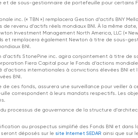
 et de sous-gestionnaire de portefeuille pour certains 
ionale inc. (« TBN ») remplacera Gestion d’actifs BNY Me
ds de revenu d’actifs réels mondiaux BNI. À la même date
wton Investment Management North America, LLC (« Newto
nds et remplacera également Newton à titre de sous-ges
mondiaux BNI.
n d’actifs StonePine inc. agira conjointement à titre de 
rporation Fiera Capital pour le Fonds d’actions mondiale
vé d’actions internationales à convictions élevées BNI et l
vées BNI.
 de ces fonds, assurera une surveillance pour veiller à c
ille correspondent à leurs mandats respectifs. Les obje
és.
 du processus de gouvernance de la structure d’archite
ication au prospectus simplifié des Fonds BNI et dans l
s seront déposés sur le
site Internet SEDAR
ainsi que sur l