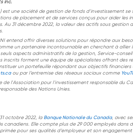
s inc.
») est une société de gestion de fonds d’investissement se 
utions de placement et de services conçus pour aider les in
rs. Au 31 décembre 2022, la valeur des actifs sous gestion d
s.
BNI entend offrir diverses solutions pour répondre aux bes
 comme un partenaire incontournable en cherchant à allier 
x seuls aspects administratifs de la gestion, Service-conse
s inscrits forment une équipe de spécialistes offrant des 
onstituer un portefeuille répondant aux objectifs financiers d
ts.ca
ou par l’entremise des réseaux sociaux comme
YouT
de l'Association pour l'investissement responsable du C
 responsable des Nations Unies.
 31 octobre 2022, la
Banque Nationale du Canada
, avec ses
rés canadiens. Elle compte plus de 29 000 employés dans d
s primée pour ses qualités d’employeur et son engagement 