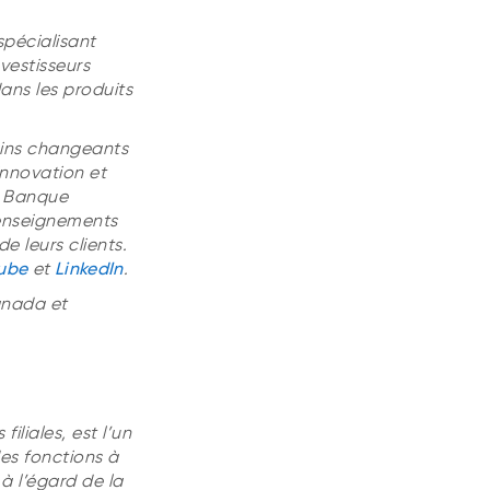
spécialisant
vestisseurs
ans les produits
oins changeants
innovation et
il Banque
renseignements
e leurs clients.
ube
et
LinkedIn
.
anada et
 filiales, est l’un
es fonctions à
à l’égard de la