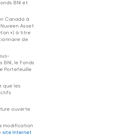
Fonds BNI et
llon Canada à
, Nuveen Asset
n ») à titre
tionnaire de
sous-
s BNI, le Fonds
e Portefeuille
e que les
ctifs
cture ouverte
a modification
e
site Internet