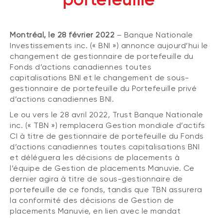
(FNB)
TYPES DE CONTENU
À propos des FNB BNI
DOCUMENTS RÉGLEMENTAIRES
Articles
Montréal, le 28 février 2022
– Banque Nationale
FNB de rotation thématique BNI (NTHM)
Investissements inc. (« BNI ») annonce aujourd’hui le
Balados
Prospectus
changement de gestionnaire de portefeuille du
FNB durables
Vidéos
Rapports annuels
Fonds d’actions canadiennes toutes
capitalisations BNI et le changement de sous-
Livres blancs
Aperçus de fonds
gestionnaire de portefeuille du Portefeuille privé
SOLUTIONS DE PORTEFEUILLE
Vote par procuration
d’actions canadiennes BNI.
Liste des solutions de portefeuille BNI
Le ou vers le 28 avril 2022, Trust Banque Nationale
Addendas
inc. (« TBN ») remplacera Gestion mondiale d’actifs
Portefeuilles FNB BNI
Relevés SPEP
CI à titre de gestionnaire de portefeuille du Fonds
Portefeuilles Méritage
d’actions canadiennes toutes capitalisations BNI
Déclaration de principes sur les conflits
d’intérêts (PDF)
et déléguera les décisions de placements à
Portefeuilles durables BNI
l’équipe de Gestion de placements Manuvie. Ce
dernier agira à titre de sous-gestionnaire de
portefeuille de ce fonds, tandis que TBN assurera
CONNEXION REQUISE
PLACEMENTS ALTERNATIFS
la conformité des décisions de Gestion de
Portail de formation continue
placements Manuvie, en lien avec le mandat
Placements privés