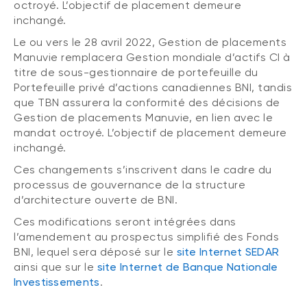
octroyé. L’objectif de placement demeure
Événements
FNB d’investissements alternatifs
inchangé.
liquides
Webinaires
Le ou vers le 28 avril 2022, Gestion de placements
Manuvie remplacera Gestion mondiale d’actifs CI à
Énoncé politique de placement
(Portefeuilles Méritage)
titre de sous-gestionnaire de portefeuille du
SOLUTIONS DE LIQUIDITÉ
Portefeuille privé d’actions canadiennes BNI, tandis
Compte Surintérêt Altamira BNI
que TBN assurera la conformité des décisions de
Gestion de placements Manuvie, en lien avec le
CPG à taux fixe
mandat octroyé. L’objectif de placement demeure
inchangé.
Ces changements s’inscrivent dans le cadre du
CATÉGORIES D'ACTIFS
processus de gouvernance de la structure
Actions
d’architecture ouverte de BNI.
Ces modifications seront intégrées dans
Fonds équilibré
l’amendement au prospectus simplifié des Fonds
Marché monétaire
BNI, lequel sera déposé sur le
site Internet SEDAR
ainsi que sur le
site Internet de Banque Nationale
Revenu fixe
Investissements
.
Alternatif