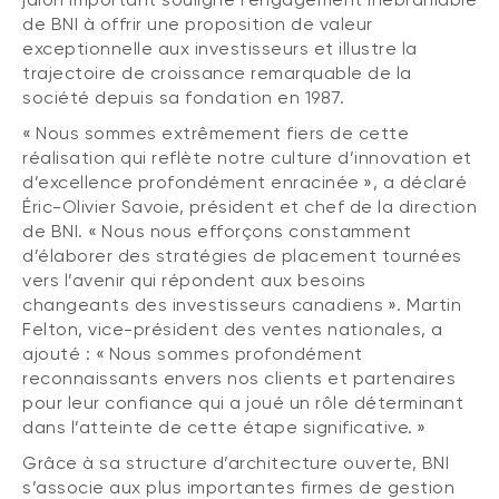
(FNB)
de BNI à offrir une proposition de valeur
TYPES DE CONTENU
exceptionnelle aux investisseurs et illustre la
À propos des FNB BNI
DOCUMENTS RÉGLEMENTAIRES
trajectoire de croissance remarquable de la
Articles
FNB de rotation thématique BNI (NTHM)
société depuis sa fondation en 1987.
Balados
Prospectus
FNB durables
« Nous sommes extrêmement fiers de cette
Vidéos
Rapports annuels
réalisation qui reflète notre culture d’innovation et
d’excellence profondément enracinée », a déclaré
Livres blancs
Aperçus de fonds
Éric-Olivier Savoie, président et chef de la direction
SOLUTIONS DE PORTEFEUILLE
Vote par procuration
de BNI. « Nous nous efforçons constamment
Liste des solutions de portefeuille BNI
d’élaborer des stratégies de placement tournées
Addendas
vers l’avenir qui répondent aux besoins
Portefeuilles FNB BNI
Relevés SPEP
changeants des investisseurs canadiens ». Martin
Portefeuilles Méritage
Felton, vice-président des ventes nationales, a
Déclaration de principes sur les conflits
ajouté : « Nous sommes profondément
d’intérêts (PDF)
Portefeuilles durables BNI
reconnaissants envers nos clients et partenaires
pour leur confiance qui a joué un rôle déterminant
dans l’atteinte de cette étape significative. »
CONNEXION REQUISE
PLACEMENTS ALTERNATIFS
Grâce à sa structure d’architecture ouverte, BNI
Portail de formation continue
Placements privés
s’associe aux plus importantes firmes de gestion