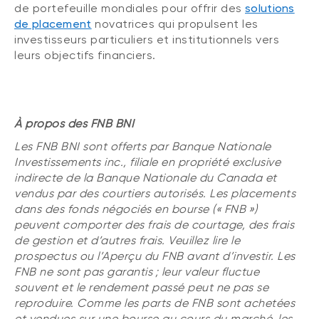
de portefeuille mondiales pour offrir des
solutions
Événements
FNB d’investissements alternatifs
de placement
novatrices qui propulsent les
liquides
Webinaires
investisseurs particuliers et institutionnels vers
leurs objectifs financiers.
Énoncé politique de placement
(Portefeuilles Méritage)
SOLUTIONS DE LIQUIDITÉ
Compte Surintérêt Altamira BNI
À propos des FNB BNI
CPG à taux fixe
Les FNB BNI sont offerts par Banque Nationale
Investissements inc., filiale en propriété exclusive
indirecte de la Banque Nationale du Canada et
CATÉGORIES D'ACTIFS
vendus par des courtiers autorisés. Les placements
Actions
dans des fonds négociés en bourse (« FNB »)
peuvent comporter des frais de courtage, des frais
Fonds équilibré
de gestion et d’autres frais. Veuillez lire le
Marché monétaire
prospectus ou l’Aperçu du FNB avant d’investir. Les
FNB ne sont pas garantis ; leur valeur fluctue
Revenu fixe
souvent et le rendement passé peut ne pas se
reproduire. Comme les parts de FNB sont achetées
Alternatif
et vendues sur une bourse au cours du marché, les