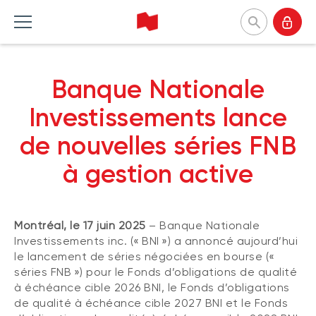
Banque Nationale Investissements
Banque Nationale
English
Accueil Produits
Accueil Perspectives
Accueil Outils et ressources
Accueil À propos
Investissements lance
de nouvelles séries FNB
FONDS COMMUNS DE PLACEMENT
CATÉGORIES
OUTILS
POURQUOI NOUS CHOISIR
à gestion active
Liste des fonds communs de
Marché et macroéconomie
Formulaires
Notre approche
placement
Analyse de produits
Questionnaire profil investisseur
Firmes et gestionnaires
À propos des fonds communs BNI
(Portefeuilles Méritage)
Montréal, le 17 juin 2025
– Banque Nationale
Stratégies d'investissement
Investissement responsable
Fonds durables
Comprendre les séries de Fonds BNI
Investissements inc. (« BNI ») a annoncé aujourd’hui
Investissement responsable
Nos dirigeantes et dirigeants
le lancement de séries négociées en bourse («
Guide Investir
séries FNB ») pour le Fonds d’obligations de qualité
Perspectives pour spécialistes en
Communiqués de presse
placement
Survol des Fonds BNI
à échéance cible 2026 BNI, le Fonds d’obligations
FONDS NÉGOCIÉS EN BOURSE
de qualité à échéance cible 2027 BNI et le Fonds
Programme de réduction des frais
Liste des fonds négociés en bourse