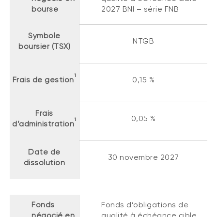
bourse
2027 BNI – série FNB
Symbole
NTGB
boursier (TSX)
1
Frais de gestion
0,15 %
Frais
0,05 %
1
d’administration
Date de
30 novembre 2027
dissolution
Fonds
Fonds d’obligations de
négocié en
qualité à échéance cible