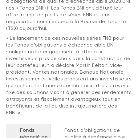
d’obligations de qualité à échéance cible 2028 BNI
(FNB)
(les « Fonds BNI »). Les Fonds BNI ont clôturé leur
TYPES DE CONTENU
offre initiale de parts de séries FNB et leur
À propos des FNB BNI
DOCUMENTS RÉGLEMENTAIRES
Articles
négociation commencera à la Bourse de Toronto
FNB de rotation thématique BNI (NTHM)
(TSX) aujourd’hui.
Balados
Prospectus
FNB durables
« Le lancement de ces nouvelles séries FNB pour
Vidéos
Rapports annuels
les Fonds d’obligations à échéance cible BNI
souligne notre engagement à offrir aux
Livres blancs
Aperçus de fonds
investisseurs plus de choix dans la construction de
SOLUTIONS DE PORTEFEUILLE
Vote par procuration
leur portefeuille, » a déclaré Martin Felton, vice-
Liste des solutions de portefeuille BNI
président, Ventes nationales, Banque Nationale
Addendas
Investissements. « Elles procurent aux investisseurs
Portefeuilles FNB BNI
Relevés SPEP
qui recherchent une exposition aux titres à revenu
Portefeuilles Méritage
fixe des solutions visant à générer des rendements
Déclaration de principes sur les conflits
attrayants et fiscalement avantageux tout en
d’intérêts (PDF)
Portefeuilles durables BNI
bénéficiant de la liquidité intrajournalière des
FNB. »
CONNEXION REQUISE
PLACEMENTS ALTERNATIFS
Fonds
Fonds d’obligations de
Portail de formation continue
Placements privés
négocié en
qualité à échéance cible