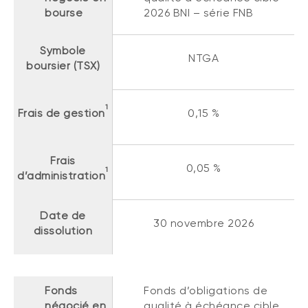
Événements
bourse
2026 BNI – série FNB
FNB d’investissements alternatifs
liquides
Webinaires
Symbole
Énoncé politique de placement
NTGA
boursier (TSX)
(Portefeuilles Méritage)
SOLUTIONS DE LIQUIDITÉ
Compte Surintérêt Altamira BNI
1
Frais de gestion
0,15 %
CPG à taux fixe
Frais
0,05 %
1
CATÉGORIES D'ACTIFS
d’administration
Actions
Date de
Fonds équilibré
30 novembre 2026
dissolution
Marché monétaire
Revenu fixe
Fonds
Fonds d’obligations de
Alternatif
négocié en
qualité à échéance cible