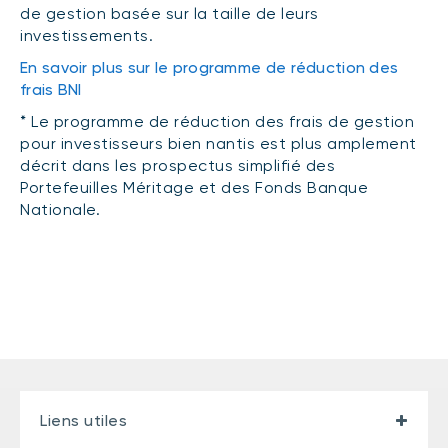
de gestion basée sur la taille de leurs
(FNB)
TYPES DE CONTENU
investissements.
À propos des FNB BNI
DOCUMENTS RÉGLEMENTAIRES
Articles
En savoir plus sur le programme de réduction des
FNB de rotation thématique BNI (NTHM)
frais BNI
Balados
Prospectus
FNB durables
* Le programme de réduction des frais de gestion
Vidéos
Rapports annuels
pour investisseurs bien nantis est plus amplement
décrit dans les prospectus simplifié des
Livres blancs
Aperçus de fonds
Portefeuilles Méritage et des Fonds Banque
SOLUTIONS DE PORTEFEUILLE
Vote par procuration
Nationale.
Liste des solutions de portefeuille BNI
Addendas
Portefeuilles FNB BNI
Relevés SPEP
Portefeuilles Méritage
Déclaration de principes sur les conflits
d’intérêts (PDF)
Portefeuilles durables BNI
CONNEXION REQUISE
PLACEMENTS ALTERNATIFS
Liens utiles
Portail de formation continue
Placements privés