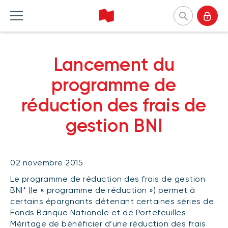
Banque Nationale Investissements
Lancement du
English
Accueil Produits
Accueil Perspectives
Accueil Outils et ressources
Accueil À propos
programme de
réduction des frais de
FONDS COMMUNS DE PLACEMENT
CATÉGORIES
OUTILS
POURQUOI NOUS CHOISIR
gestion BNI
Liste des fonds communs de
Marché et macroéconomie
Formulaires
Notre approche
placement
Analyse de produits
Questionnaire profil investisseur
Firmes et gestionnaires
À propos des fonds communs BNI
(Portefeuilles Méritage)
02 novembre 2015
Stratégies d'investissement
Investissement responsable
Fonds durables
Comprendre les séries de Fonds BNI
Le programme de réduction des frais de gestion
Investissement responsable
Nos dirigeantes et dirigeants
Guide Investir
BNI* (le « programme de réduction ») permet à
Perspectives pour spécialistes en
Communiqués de presse
certains épargnants détenant certaines séries de
placement
Survol des Fonds BNI
FONDS NÉGOCIÉS EN BOURSE
Fonds Banque Nationale et de Portefeuilles
Méritage de bénéficier d’une réduction des frais
Programme de réduction des frais
Liste des fonds négociés en bourse