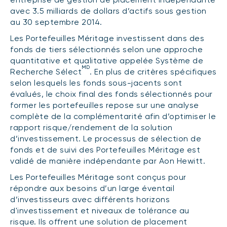
Événements
avec 3.5 milliards de dollars d’actifs sous gestion
FNB d’investissements alternatifs
liquides
au 30 septembre 2014.
Webinaires
Les Portefeuilles Méritage investissent dans des
Énoncé politique de placement
fonds de tiers sélectionnés selon une approche
(Portefeuilles Méritage)
SOLUTIONS DE LIQUIDITÉ
quantitative et qualitative appelée Système de
MD
Recherche Sélect
. En plus de critères spécifiques
Compte Surintérêt Altamira BNI
selon lesquels les fonds sous-jacents sont
CPG à taux fixe
évalués, le choix final des fonds sélectionnés pour
former les portefeuilles repose sur une analyse
complète de la complémentarité afin d’optimiser le
rapport risque/rendement de la solution
CATÉGORIES D'ACTIFS
d’investissement. Le processus de sélection de
Actions
fonds et de suivi des Portefeuilles Méritage est
validé de manière indépendante par Aon Hewitt.
Fonds équilibré
Les Portefeuilles Méritage sont conçus pour
Marché monétaire
répondre aux besoins d’un large éventail
Revenu fixe
d’investisseurs avec différents horizons
d'investissement et niveaux de tolérance au
Alternatif
risque. Ils offrent une solution de placement