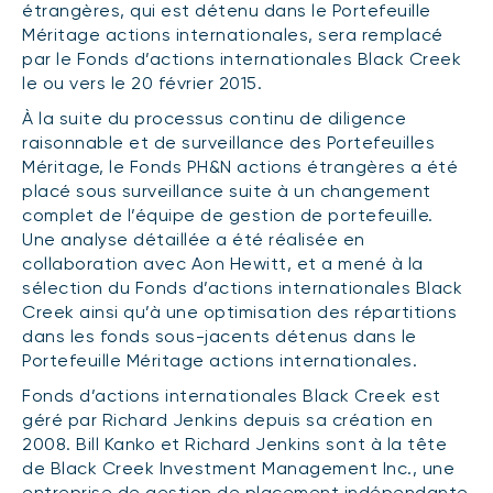
étrangères, qui est détenu dans le Portefeuille
(FNB)
TYPES DE CONTENU
Méritage actions internationales, sera remplacé
À propos des FNB BNI
par le Fonds d’actions internationales Black Creek
DOCUMENTS RÉGLEMENTAIRES
Articles
le ou vers le 20 février 2015.
FNB de rotation thématique BNI (NTHM)
Balados
Prospectus
À la suite du processus continu de diligence
FNB durables
raisonnable et de surveillance des Portefeuilles
Vidéos
Rapports annuels
Méritage, le Fonds PH&N actions étrangères a été
Livres blancs
Aperçus de fonds
placé sous surveillance suite à un changement
SOLUTIONS DE PORTEFEUILLE
complet de l’équipe de gestion de portefeuille.
Vote par procuration
Une analyse détaillée a été réalisée en
Liste des solutions de portefeuille BNI
Addendas
collaboration avec Aon Hewitt, et a mené à la
Portefeuilles FNB BNI
sélection du Fonds d’actions internationales Black
Relevés SPEP
Creek ainsi qu’à une optimisation des répartitions
Portefeuilles Méritage
Déclaration de principes sur les conflits
dans les fonds sous-jacents détenus dans le
d’intérêts (PDF)
Portefeuille Méritage actions internationales.
Portefeuilles durables BNI
Fonds d’actions internationales Black Creek est
géré par Richard Jenkins depuis sa création en
CONNEXION REQUISE
PLACEMENTS ALTERNATIFS
2008. Bill Kanko et Richard Jenkins sont à la tête
de Black Creek Investment Management Inc., une
Portail de formation continue
Placements privés
entreprise de gestion de placement indépendante