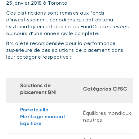
25 janvier 2018 à Toronto.
(FNB)
TYPES DE CONTENU
Ces distinctions sont remises aux fonds
À propos des FNB BNI
d’investissement canadiens qui ont obtenu
DOCUMENTS RÉGLEMENTAIRES
Articles
FNB de rotation thématique BNI (NTHM)
systématiquement des notes FundGrade élevées
Balados
Prospectus
au cours d’une année civile complète.
FNB durables
Vidéos
Rapports annuels
BNI a été récompensée pour la performance
supérieure de ces solutions de placement dans
Livres blancs
Aperçus de fonds
leur catégorie respective :
SOLUTIONS DE PORTEFEUILLE
Vote par procuration
Liste des solutions de portefeuille BNI
Addendas
Portefeuilles FNB BNI
Relevés SPEP
Solutions de
Catégories CIFSC
Portefeuilles Méritage
placement BNI
Déclaration de principes sur les conflits
d’intérêts (PDF)
Portefeuilles durables BNI
Portefeuille
Équilibrés mondiaux
Méritage mondial
neutres
CONNEXION REQUISE
Équilibré
PLACEMENTS ALTERNATIFS
Portail de formation continue
Placements privés