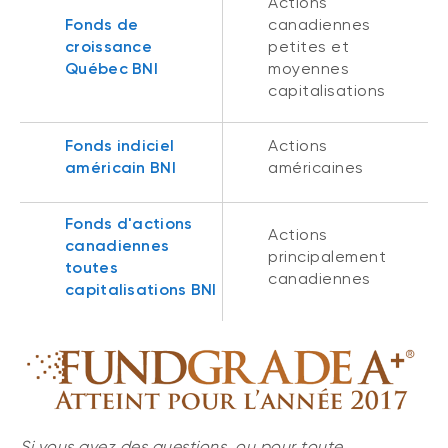
Actions
Événements
FNB d’investissements alternatifs
Fonds de
canadiennes
liquides
croissance
petites et
Webinaires
Québec BNI
moyennes
Énoncé politique de placement
capitalisations
(Portefeuilles Méritage)
SOLUTIONS DE LIQUIDITÉ
Fonds indiciel
Actions
Compte Surintérêt Altamira BNI
américain BNI
américaines
CPG à taux fixe
Fonds d'actions
Actions
canadiennes
CATÉGORIES D'ACTIFS
principalement
toutes
canadiennes
capitalisations BNI
Actions
Fonds équilibré
Marché monétaire
Revenu fixe
Alternatif
Si vous avez des questions, ou pour toute