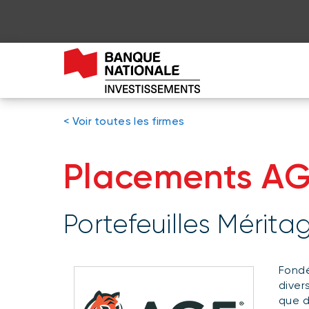
< Voir toutes les firmes
Placements AGF
Portefeuilles Mérita
Fondé
diver
que d