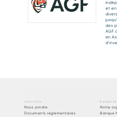
indép
et en
diver
jusqu
des p
AGF a
en As
d’inv
Liens utiles
À propos de
Nous joindre
Notre or
Documents réglementaires
Banque 