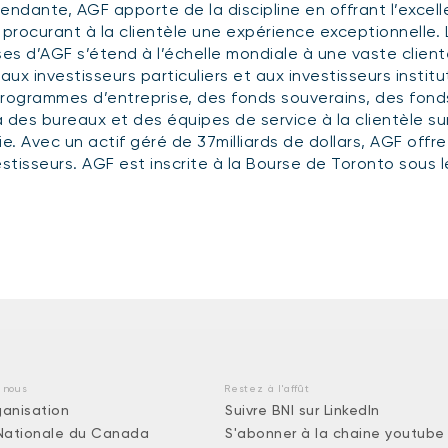
endante, AGF apporte de la discipline en offrant l’exce
 procurant à la clientèle une expérience exceptionnelle
ses d’AGF s’étend à l’échelle mondiale à une vaste clientè
’aux investisseurs particuliers et aux investisseurs insti
rogrammes d’entreprise, des fonds souverains, des fond
 des bureaux et des équipes de service à la clientèle su
ie. Avec un actif géré de 37milliards de dollars, AGF offre
estisseurs. AGF est inscrite à la Bourse de Toronto sous 
 nous
Restez à l'affût
ganisation
Suivre BNI sur LinkedIn
Nationale du Canada
S'abonner à la chaine youtube