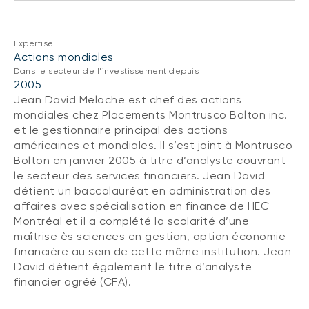
(FNB)
TYPES DE CONTENU
À propos des FNB BNI
DOCUMENTS RÉGLEMENTAIRES
Expertise
Articles
Actions mondiales
FNB de rotation thématique BNI (NTHM)
Balados
Prospectus
Dans le secteur de l'investissement depuis
FNB durables
2005
Vidéos
Rapports annuels
Jean David Meloche est chef des actions
mondiales chez Placements Montrusco Bolton inc.
Livres blancs
Aperçus de fonds
et le gestionnaire principal des actions
SOLUTIONS DE PORTEFEUILLE
Vote par procuration
américaines et mondiales. Il s’est joint à Montrusco
Liste des solutions de portefeuille BNI
Bolton en janvier 2005 à titre d’analyste couvrant
Addendas
le secteur des services financiers. Jean David
Portefeuilles FNB BNI
Relevés SPEP
détient un baccalauréat en administration des
Portefeuilles Méritage
affaires avec spécialisation en finance de HEC
Déclaration de principes sur les conflits
Montréal et il a complété la scolarité d’une
d’intérêts (PDF)
Portefeuilles durables BNI
maîtrise ès sciences en gestion, option économie
financière au sein de cette même institution. Jean
David détient également le titre d’analyste
CONNEXION REQUISE
PLACEMENTS ALTERNATIFS
financier agréé (CFA).
Portail de formation continue
Placements privés