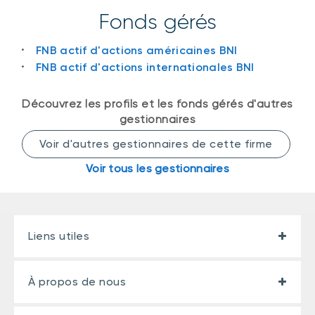
Événements
FNB d’investissements alternatifs
Fonds gérés
liquides
Webinaires
FNB actif d'actions américaines BNI
Énoncé politique de placement
FNB actif d'actions internationales BNI
(Portefeuilles Méritage)
SOLUTIONS DE LIQUIDITÉ
Découvrez les profils et les fonds gérés d'autres
Compte Surintérêt Altamira BNI
gestionnaires
CPG à taux fixe
Voir d'autres gestionnaires de cette firme
Voir tous les gestionnaires
CATÉGORIES D'ACTIFS
Actions
Fonds équilibré
Liens utiles
Marché monétaire
Revenu fixe
À propos de nous
Alternatif