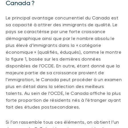
Canada ?
Événements
FNB d’investissements alternatifs
liquides
Webinaires
Le principal avantage concurrentiel du Canada est
Énoncé politique de placement
sa capacité à attirer des immigrants de qualité. Le
(Portefeuilles Méritage)
pays se caractérise par une forte croissance
SOLUTIONS DE LIQUIDITÉ
démographique ainsi que par le nombre absolu le
Compte Surintérêt Altamira BNI
plus élevé d’immigrants dans la « catégorie
CPG à taux fixe
économique » (qualifiés, éduqués), comme le montre
la figure 1, basée sur les dernières données
disponibles de l’OCDE. En outre, étant donné que la
majeure partie de sa croissance provient de
CATÉGORIES D'ACTIFS
l’immigration, le Canada peut procéder à un examen
Actions
plus en détail dans la sélection des meilleurs
Fonds équilibré
talents. Au sein de l’OCDE, le Canada affiche la plus
forte proportion de résidents nés à l’étranger ayant
Marché monétaire
fait des études postsecondaires.
Revenu fixe
Alternatif
Si l’on rassemble tous ces éléments, on obtient l’un