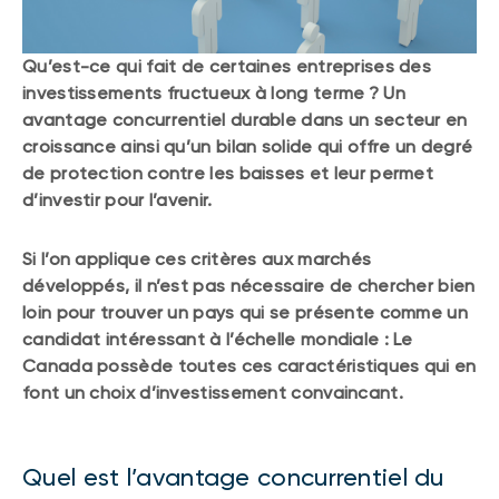
(FNB)
TYPES DE CONTENU
À propos des FNB BNI
Qu’est-ce qui fait de certaines entreprises des
DOCUMENTS RÉGLEMENTAIRES
Articles
investissements fructueux à long terme ? Un
FNB de rotation thématique BNI (NTHM)
Balados
Prospectus
avantage concurrentiel durable dans un secteur en
FNB durables
croissance ainsi qu’un bilan solide qui offre un degré
Vidéos
Rapports annuels
de protection contre les baisses et leur permet
Livres blancs
Aperçus de fonds
d’investir pour l’avenir.
SOLUTIONS DE PORTEFEUILLE
Vote par procuration
Liste des solutions de portefeuille BNI
Si l’on applique ces critères aux marchés
Addendas
développés, il n’est pas nécessaire de chercher bien
Portefeuilles FNB BNI
Relevés SPEP
loin pour trouver un pays qui se présente comme un
Portefeuilles Méritage
candidat intéressant à l’échelle mondiale : Le
Déclaration de principes sur les conflits
d’intérêts (PDF)
Canada possède toutes ces caractéristiques qui en
Portefeuilles durables BNI
font un choix d’investissement convaincant.
CONNEXION REQUISE
PLACEMENTS ALTERNATIFS
Quel est l’avantage concurrentiel du
Portail de formation continue
Placements privés