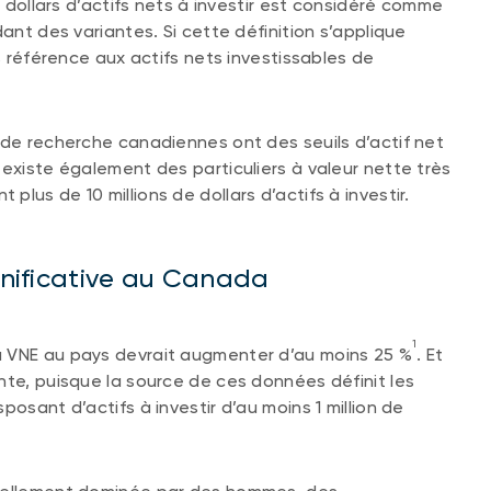
e dollars d’actifs nets à investir est considéré comme
ant des variantes. Si cette définition s’applique
is référence aux actifs nets investissables de
 de recherche canadiennes ont des seuils d’actif net
 existe également des particuliers à valeur nette très
lus de 10 millions de dollars d’actifs à investir.
ignificative au Canada
1
à VNE au pays devrait augmenter d’au moins 25 %
. Et
nte, puisque la source de ces données définit les
osant d’actifs à investir d’au moins 1 million de