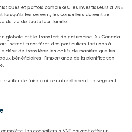
istiqués et parfois complexes, les investisseurs à VNE
 lorsqu’ils les servent, les conseillers doivent se
e de vie de toute leur famille.
he globale est le transfert de patrimoine. Au Canada
2
lars
seront transférés des particuliers fortunés à
le désir de transférer les actifs de manière que les
aux bénéficiaires, l’importance de la planification
e.
 conseiller de faire croitre naturellement ce segment
re
omplète, les conseillers à VNE doivent offrir un