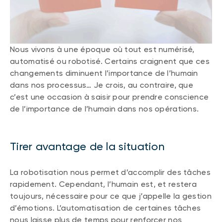
(FNB)
TYPES DE CONTENU
À propos des FNB BNI
DOCUMENTS RÉGLEMENTAIRES
Articles
FNB de rotation thématique BNI (NTHM)
Nous vivons à une époque où tout est numérisé,
Balados
Prospectus
FNB durables
automatisé ou robotisé. Certains craignent que ces
Vidéos
Rapports annuels
changements diminuent l’importance de l’humain
Livres blancs
Aperçus de fonds
dans nos processus… Je crois, au contraire, que
SOLUTIONS DE PORTEFEUILLE
c’est une occasion à saisir pour prendre conscience
Vote par procuration
de l’importance de l’humain dans nos opérations.
Liste des solutions de portefeuille BNI
Addendas
Portefeuilles FNB BNI
Relevés SPEP
Tirer avantage de la situation
Portefeuilles Méritage
Déclaration de principes sur les conflits
d’intérêts (PDF)
Portefeuilles durables BNI
La robotisation nous permet d’accomplir des tâches
rapidement. Cependant, l’humain est, et restera
CONNEXION REQUISE
toujours, nécessaire pour ce que j’appelle la gestion
PLACEMENTS ALTERNATIFS
d’émotions. L’automatisation de certaines tâches
Portail de formation continue
Placements privés
nous laisse plus de temps pour renforcer nos