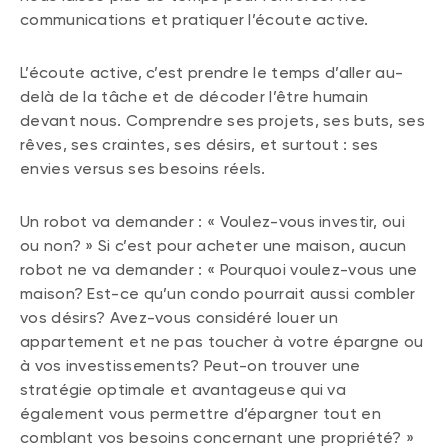
Événements
communications et pratiquer l’écoute active.
FNB d’investissements alternatifs
liquides
Webinaires
L’écoute active, c’est prendre le temps d’aller au-
Énoncé politique de placement
delà de la tâche et de décoder l’être humain
(Portefeuilles Méritage)
SOLUTIONS DE LIQUIDITÉ
devant nous. Comprendre ses projets, ses buts, ses
rêves, ses craintes, ses désirs, et surtout : ses
Compte Surintérêt Altamira BNI
envies versus ses besoins réels.
CPG à taux fixe
Un robot va demander : « Voulez-vous investir, oui
ou non? » Si c’est pour acheter une maison, aucun
CATÉGORIES D'ACTIFS
robot ne va demander : « Pourquoi voulez-vous une
Actions
maison? Est-ce qu’un condo pourrait aussi combler
vos désirs? Avez-vous considéré louer un
Fonds équilibré
appartement et ne pas toucher à votre épargne ou
Marché monétaire
à vos investissements? Peut-on trouver une
stratégie optimale et avantageuse qui va
Revenu fixe
également vous permettre d’épargner tout en
Alternatif
comblant vos besoins concernant une propriété? »