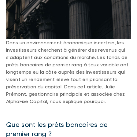
(FNB)
TYPES DE CONTENU
À propos des FNB BNI
DOCUMENTS RÉGLEMENTAIRES
Articles
FNB de rotation thématique BNI (NTHM)
Balados
Prospectus
FNB durables
Vidéos
Rapports annuels
Dans un environnement économique incertain, les
investisseurs cherchent à générer des revenus qui
Livres blancs
Aperçus de fonds
s'adaptent aux conditions du marché. Les fonds de
SOLUTIONS DE PORTEFEUILLE
Vote par procuration
prêts bancaires de premier rang à taux variable ont
Liste des solutions de portefeuille BNI
longtemps eu la côte auprès des investisseurs qui
Addendas
visent un rendement élevé tout en priorisant la
Portefeuilles FNB BNI
Relevés SPEP
préservation du capital. Dans cet article, Julie
Portefeuilles Méritage
Déclaration de principes sur les conflits
Prémont, gestionnaire principale et associée chez
d’intérêts (PDF)
Portefeuilles durables BNI
AlphaFixe Capital, nous explique pourquoi.
CONNEXION REQUISE
PLACEMENTS ALTERNATIFS
Que sont les prêts bancaires de
Portail de formation continue
premier rang ?
Placements privés