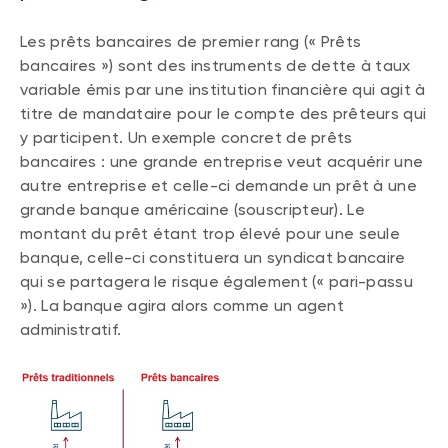
Événements
FNB d’investissements alternatifs
liquides
Les prêts bancaires de premier rang (« Prêts
Webinaires
bancaires ») sont des instruments de dette à taux
Énoncé politique de placement
variable émis par une institution financière qui agit à
(Portefeuilles Méritage)
SOLUTIONS DE LIQUIDITÉ
titre de mandataire pour le compte des prêteurs qui
y participent. Un exemple concret de prêts
Compte Surintérêt Altamira BNI
bancaires : une grande entreprise veut acquérir une
CPG à taux fixe
autre entreprise et celle-ci demande un prêt à une
grande banque américaine (souscripteur). Le
montant du prêt étant trop élevé pour une seule
CATÉGORIES D'ACTIFS
banque, celle-ci constituera un syndicat bancaire
qui se partagera le risque également (« pari-passu
Actions
»). La banque agira alors comme un agent
Fonds équilibré
administratif.
Marché monétaire
Revenu fixe
Alternatif