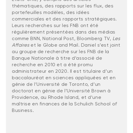
Événements
thématiques, des rapports sur les flux, des
FNB d’investissements alternatifs
liquides
portefeuilles modèles, des idées
Webinaires
commerciales et des rapports stratégiques.
Énoncé politique de placement
Leurs recherches sur les FNB ont été
(Portefeuilles Méritage)
régulièrement présentées dans des médias
SOLUTIONS DE LIQUIDITÉ
comme BNN, National Post, Bloomberg TV,
Les
Compte Surintérêt Altamira BNI
Affaires
et le Globe and Mail. Daniel s’est joint
au groupe de recherche sur les FNB de la
CPG à taux fixe
Banque Nationale à titre d’associé de
recherche en 2010 et a été promu
administrateur en 2020. Il est titulaire d’un
CATÉGORIES D'ACTIFS
baccalauréat en sciences appliquées et en
génie de l’Université de Toronto, d’un
Actions
doctorat en génie de l’Université Brown à
Fonds équilibré
Providence, au Rhode Island, et d’une
maîtrise en finances de la Schulich School of
Marché monétaire
Business.
Revenu fixe
Alternatif