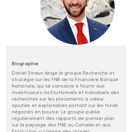
(FNB)
TYPES DE CONTENU
À propos des FNB BNI
DOCUMENTS RÉGLEMENTAIRES
Articles
FNB de rotation thématique BNI (NTHM)
Balados
Prospectus
FNB durables
Vidéos
Rapports annuels
Livres blancs
Aperçus de fonds
SOLUTIONS DE PORTEFEUILLE
Vote par procuration
biographie
Liste des solutions de portefeuille BNI
Addendas
Daniel Straus dirige le groupe Recherche et
Portefeuilles FNB BNI
stratégie sur les FNB de la Financière Banque
Relevés SPEP
Nationale, qui se consacre à fournir aux
Portefeuilles Méritage
Déclaration de principes sur les conflits
investisseurs institutionnels et individuels des
d’intérêts (PDF)
Portefeuilles durables BNI
recherches sur les placements à valeur
ajoutée et exploitables portant sur les fonds
négociés en bourse. Le groupe publie
CONNEXION REQUISE
régulièrement des rapports de premier plan
PLACEMENTS ALTERNATIFS
sur le paysage des FNB au Canada et aux
Portail de formation continue
Placements privés
États-Unis, y compris des articles