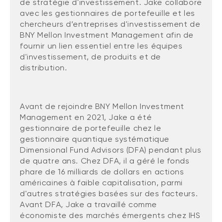
de stratégie d'investissement. Jake collabore
Événements
FNB d’investissements alternatifs
avec les gestionnaires de portefeuille et les
liquides
chercheurs d’entreprises d'investissement de
Webinaires
BNY Mellon Investment Management afin de
Énoncé politique de placement
fournir un lien essentiel entre les équipes
(Portefeuilles Méritage)
SOLUTIONS DE LIQUIDITÉ
d'investissement, de produits et de
distribution.
Compte Surintérêt Altamira BNI
CPG à taux fixe
Avant de rejoindre BNY Mellon Investment
Management en 2021, Jake a été
CATÉGORIES D'ACTIFS
gestionnaire de portefeuille chez le
gestionnaire quantique systématique
Actions
Dimensional Fund Advisors (DFA) pendant plus
Fonds équilibré
de quatre ans. Chez DFA, il a géré le fonds
phare de 16 milliards de dollars en actions
Marché monétaire
américaines à faible capitalisation, parmi
d'autres stratégies basées sur des facteurs.
Revenu fixe
Avant DFA, Jake a travaillé comme
Alternatif
économiste des marchés émergents chez IHS