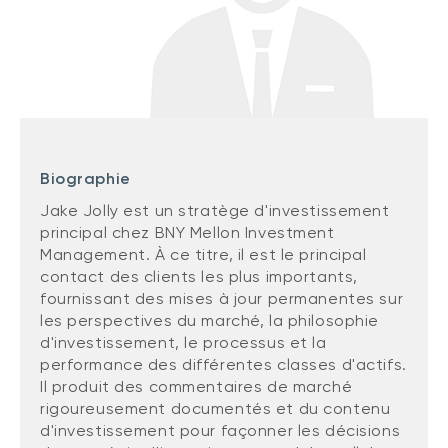
(FNB)
TYPES DE CONTENU
À propos des FNB BNI
DOCUMENTS RÉGLEMENTAIRES
Articles
FNB de rotation thématique BNI (NTHM)
Balados
Prospectus
FNB durables
Vidéos
Rapports annuels
Livres blancs
Aperçus de fonds
biographie
SOLUTIONS DE PORTEFEUILLE
Vote par procuration
Jake Jolly est un stratège d'investissement
Liste des solutions de portefeuille BNI
principal chez BNY Mellon Investment
Addendas
Management. À ce titre, il est le principal
Portefeuilles FNB BNI
Relevés SPEP
contact des clients les plus importants,
Portefeuilles Méritage
fournissant des mises à jour permanentes sur
Déclaration de principes sur les conflits
les perspectives du marché, la philosophie
d’intérêts (PDF)
Portefeuilles durables BNI
d'investissement, le processus et la
performance des différentes classes d'actifs.
Il produit des commentaires de marché
CONNEXION REQUISE
PLACEMENTS ALTERNATIFS
rigoureusement documentés et du contenu
Portail de formation continue
d'investissement pour façonner les décisions
Placements privés