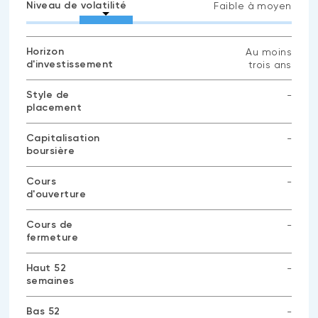
Niveau de volatilité
Faible à moyen
Horizon
Au moins
d'investissement
trois ans
Style de
-
placement
Aucune
donnée
disponible
Capitalisation
-
boursière
Aucune
donnée
disponible
Cours
-
d'ouverture
Aucune
donnée
disponible
Cours de
-
fermeture
Aucune
donnée
disponible
Haut 52
-
semaines
Aucune
donnée
disponible
Bas 52
-