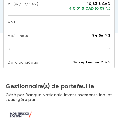
10,83 $ CAD
VL
(FNB)
(06/08/2026)
TYPES DE CONTENU
↑
0,01 $ CAD (0,09 %)
À propos des FNB BNI
DOCUMENTS RÉGLEMENTAIRES
Articles
FNB de rotation thématique BNI (NTHM)
-
AAJ
Balados
Prospectus
Aucu
FNB durables
donn
Vidéos
Rapports annuels
94,56 M$
Actifs nets
dispo
Livres blancs
Aperçus de fonds
-
RFG
SOLUTIONS DE PORTEFEUILLE
Vote par procuration
Aucu
donn
Liste des solutions de portefeuille BNI
Addendas
16 septembre 2025
Date de création
dispo
Portefeuilles FNB BNI
Relevés SPEP
Portefeuilles Méritage
Déclaration de principes sur les conflits
Gestionnaire(s) de portefeuille
d’intérêts (PDF)
Portefeuilles durables BNI
Géré par Banque Nationale Investissements inc. et
sous-géré par :
CONNEXION REQUISE
PLACEMENTS ALTERNATIFS
Portail de formation continue
Placements privés