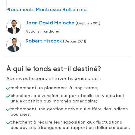
Événements
FNB d’investissements alternatifs
Placements Montrusco Bolton inc.
liquides
Webinaires
Jean David Meloche
(Depuis 2005)
Énoncé politique de placement
(Portefeuilles Méritage)
Actions mondiales
SOLUTIONS DE LIQUIDITÉ
Robert Hiscock
(Depuis 2011)
Compte Surintérêt Altamira BNI
CPG à taux fixe
À qui le fonds est-il destiné?
CATÉGORIES D'ACTIFS
Aux investisseurs et investisseuses qui :
Actions
recherchent un placement à long terme;
cherchent à diversifier leur portefeuille en y ajoutant
Fonds équilibré
une exposition aux marchés américains;
Marché monétaire
recherchent une gestion active qui diffère des indices
boursiers;
Revenu fixe
cherchent à réduire leur exposition aux fluctuations
des devises étrangères par rapport au dollar canadien.
Alternatif