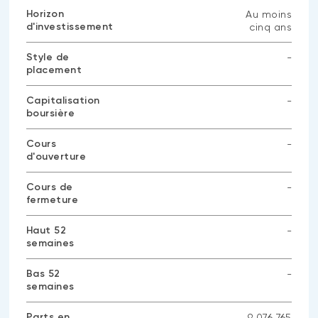
Horizon
Au moins
d'investissement
cinq ans
Style de
-
placement
Aucune
donnée
disponible
Capitalisation
-
boursière
Aucune
donnée
disponible
Cours
-
d'ouverture
Aucune
donnée
disponible
Cours de
-
fermeture
Aucune
donnée
disponible
Haut 52
-
semaines
Aucune
donnée
disponible
Bas 52
-
semaines
Aucune
donnée
disponible
Parts en
9 076 765