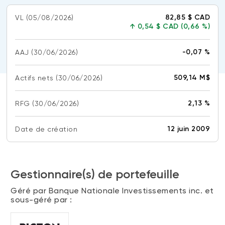
(FNB)
TYPES DE CONTENU
82,85 $ CAD
VL
(05/08/2026)
À propos des FNB BNI
↑
0,54 $ CAD (0,66 %)
DOCUMENTS RÉGLEMENTAIRES
Articles
FNB de rotation thématique BNI (NTHM)
Balados
Prospectus
-0,07 %
AAJ
(30/06/2026)
FNB durables
Vidéos
Rapports annuels
509,14 M$
Actifs nets
(30/06/2026)
Livres blancs
Aperçus de fonds
SOLUTIONS DE PORTEFEUILLE
Vote par procuration
2,13 %
RFG
(30/06/2026)
Liste des solutions de portefeuille BNI
Addendas
12 juin 2009
Date de création
Portefeuilles FNB BNI
Relevés SPEP
Portefeuilles Méritage
Déclaration de principes sur les conflits
d’intérêts (PDF)
Portefeuilles durables BNI
Gestionnaire(s) de portefeuille
Géré par Banque Nationale Investissements inc. et
CONNEXION REQUISE
sous-géré par :
PLACEMENTS ALTERNATIFS
Portail de formation continue
Placements privés