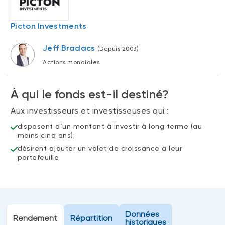
Événements
FNB d’investissements alternatifs
liquides
Webinaires
Picton Investments
Énoncé politique de placement
Jeff Bradacs
(Depuis 2003)
(Portefeuilles Méritage)
SOLUTIONS DE LIQUIDITÉ
Actions mondiales
Compte Surintérêt Altamira BNI
À qui le fonds est-il destiné?
CPG à taux fixe
Aux investisseurs et investisseuses qui :
disposent d’un montant à investir à long terme (au
CATÉGORIES D'ACTIFS
moins cinq ans);
Actions
désirent ajouter un volet de croissance à leur
portefeuille.
Fonds équilibré
Marché monétaire
Revenu fixe
Alternatif
Données
Rendement
Répartition
historiques