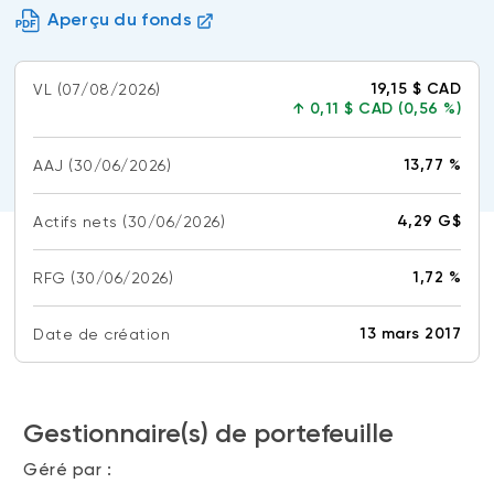
(FNB)
Aperçu du fonds
TYPES DE CONTENU
À propos des FNB BNI
DOCUMENTS RÉGLEMENTAIRES
Articles
19,15 $ CAD
VL
(07/08/2026)
FNB de rotation thématique BNI (NTHM)
↑
0,11 $ CAD (0,56 %)
Balados
Prospectus
FNB durables
Vidéos
Rapports annuels
13,77 %
AAJ
(30/06/2026)
Livres blancs
Aperçus de fonds
SOLUTIONS DE PORTEFEUILLE
4,29 G$
Actifs nets
Vote par procuration
(30/06/2026)
Liste des solutions de portefeuille BNI
Addendas
1,72 %
RFG
(30/06/2026)
Portefeuilles FNB BNI
Relevés SPEP
Portefeuilles Méritage
13 mars 2017
Date de création
Déclaration de principes sur les conflits
d’intérêts (PDF)
Portefeuilles durables BNI
Gestionnaire(s) de portefeuille
CONNEXION REQUISE
PLACEMENTS ALTERNATIFS
Géré par :
Portail de formation continue
Placements privés