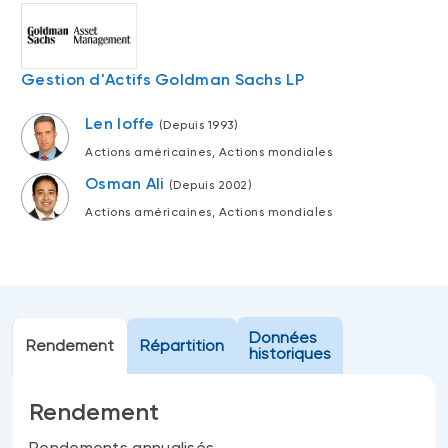
Événements
FNB d’investissements alternatifs
liquides
Webinaires
Gestion d'Actifs Goldman Sachs LP
Énoncé politique de placement
(Portefeuilles Méritage)
SOLUTIONS DE LIQUIDITÉ
Len Ioffe
(Depuis 1993)
Compte Surintérêt Altamira BNI
Actions américaines, Actions mondiales
CPG à taux fixe
Osman Ali
(Depuis 2002)
Actions américaines, Actions mondiales
CATÉGORIES D'ACTIFS
Actions
Fonds équilibré
Données
Rendement
Répartition
historiques
Marché monétaire
Revenu fixe
Rendement
Alternatif
Rendements annualisés