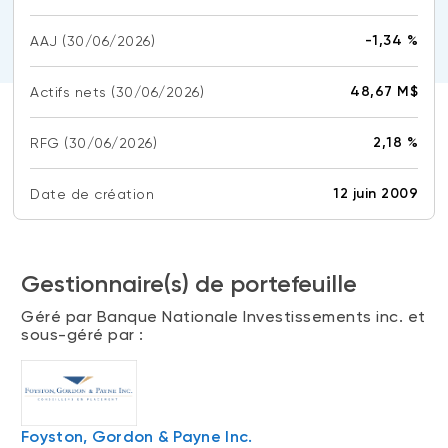
(FNB)
TYPES DE CONTENU
-1,34 %
AAJ
(30/06/2026)
À propos des FNB BNI
DOCUMENTS RÉGLEMENTAIRES
Articles
FNB de rotation thématique BNI (NTHM)
48,67 M$
Actifs nets
(30/06/2026)
Balados
Prospectus
FNB durables
Vidéos
Rapports annuels
2,18 %
RFG
(30/06/2026)
Livres blancs
Aperçus de fonds
SOLUTIONS DE PORTEFEUILLE
12 juin 2009
Date de création
Vote par procuration
Liste des solutions de portefeuille BNI
Addendas
Portefeuilles FNB BNI
Relevés SPEP
Gestionnaire(s) de portefeuille
Portefeuilles Méritage
Déclaration de principes sur les conflits
Géré par Banque Nationale Investissements inc. et
d’intérêts (PDF)
Portefeuilles durables BNI
sous-géré par :
CONNEXION REQUISE
PLACEMENTS ALTERNATIFS
Portail de formation continue
Foyston, Gordon & Payne Inc.
Placements privés