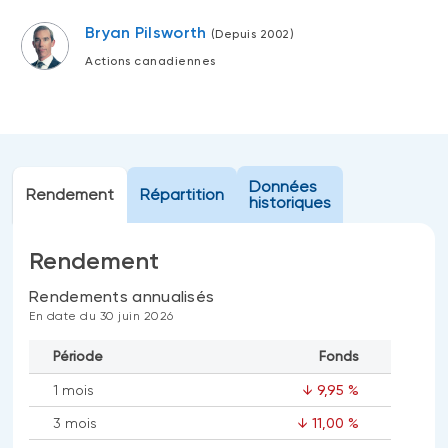
Événements
FNB d’investissements alternatifs
Bryan Pilsworth
(Depuis 2002)
liquides
Webinaires
Actions canadiennes
Énoncé politique de placement
(Portefeuilles Méritage)
SOLUTIONS DE LIQUIDITÉ
Compte Surintérêt Altamira BNI
CPG à taux fixe
Données
Rendement
Répartition
historiques
Rendement
CATÉGORIES D'ACTIFS
Actions
Rendements annualisés
En date du 30 juin 2026
Fonds équilibré
Période
Fonds
Marché monétaire
1 mois
↓ 9,95 %
Revenu fixe
3 mois
↓ 11,00 %
Alternatif