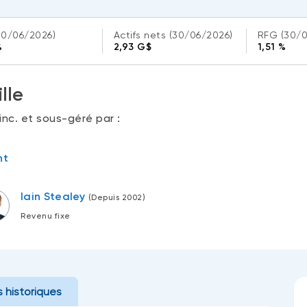
30/06/2026)
Actifs nets
(30/06/2026)
RFG
(30/
%
2,93 G$
1,51 %
lle
nc. et sous-géré par :
nt
Iain Stealey
(Depuis 2002)
Revenu fixe
 historiques