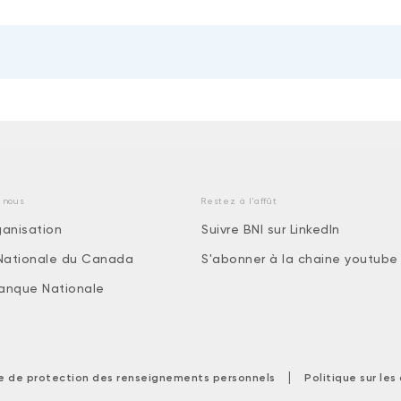
 nous
Restez à l'affût
ganisation
Suivre BNI sur LinkedIn
Nationale du Canada
S'abonner à la chaine youtube
 Banque Nationale
|
ue de protection des renseignements personnels
Politique sur le