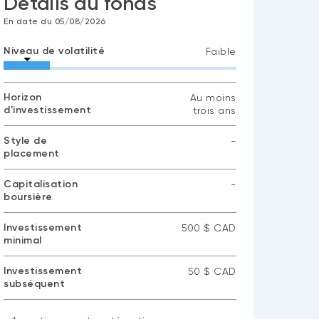
Détails du fonds
En date du 05/08/2026
Niveau de volatilité
Faible
Horizon
Au moins
d'investissement
trois ans
Style de
-
placement
Aucune
donnée
disponible
Capitalisation
-
boursière
Aucune
donnée
disponible
Investissement
500 $ CAD
minimal
Investissement
50 $ CAD
subséquent