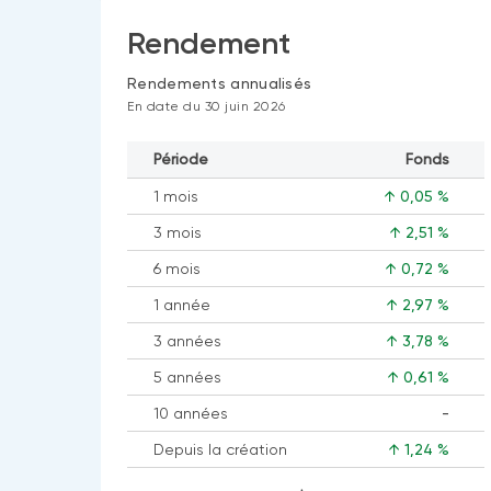
Rendement
Rendements annualisés
En date du 30 juin 2026
Période
Fonds
1 mois
↑ 0,05 %
3 mois
↑ 2,51 %
6 mois
↑ 0,72 %
1 année
↑ 2,97 %
3 années
↑ 3,78 %
5 années
↑ 0,61 %
10 années
-
Aucune
Depuis la création
↑ 1,24 %
donnée
disponible