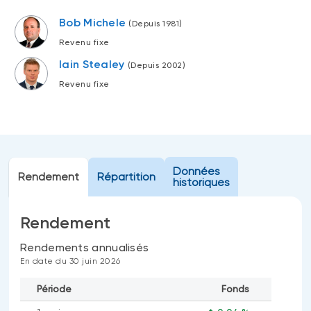
Événements
FNB d’investissements alternatifs
Bob Michele
(Depuis 1981)
liquides
Webinaires
Revenu fixe
Énoncé politique de placement
Iain Stealey
(Depuis 2002)
(Portefeuilles Méritage)
SOLUTIONS DE LIQUIDITÉ
Revenu fixe
Compte Surintérêt Altamira BNI
CPG à taux fixe
Données
Rendement
Répartition
CATÉGORIES D'ACTIFS
historiques
Actions
Rendement
Fonds équilibré
Rendements annualisés
Marché monétaire
En date du 30 juin 2026
Revenu fixe
Période
Fonds
Alternatif