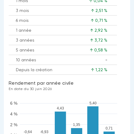
1 mois
↑ 0,04 %
3 mois
↑ 2,51 %
6 mois
↑ 0,71 %
1 année
↑ 2,92 %
3 années
↑ 3,72 %
5 années
↑ 0,58 %
10 années
-
Aucune
Depuis la création
↑ 1,22 %
donnée
disponible
Rendement par année civile
En date du 30 juin 2026
6 %
5,40
4,43
4 %
2 %
1,35
0,71
-0,64
-6,93