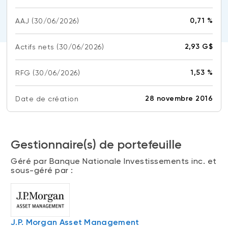
(FNB)
TYPES DE CONTENU
0,71 %
AAJ
(30/06/2026)
À propos des FNB BNI
DOCUMENTS RÉGLEMENTAIRES
Articles
FNB de rotation thématique BNI (NTHM)
2,93 G$
Actifs nets
(30/06/2026)
Balados
Prospectus
FNB durables
Vidéos
Rapports annuels
1,53 %
RFG
(30/06/2026)
Livres blancs
Aperçus de fonds
SOLUTIONS DE PORTEFEUILLE
28 novembre 2016
Date de création
Vote par procuration
Liste des solutions de portefeuille BNI
Addendas
Portefeuilles FNB BNI
Relevés SPEP
Gestionnaire(s) de portefeuille
Portefeuilles Méritage
Déclaration de principes sur les conflits
Géré par Banque Nationale Investissements inc. et
d’intérêts (PDF)
Portefeuilles durables BNI
sous-géré par :
CONNEXION REQUISE
PLACEMENTS ALTERNATIFS
Portail de formation continue
J.P. Morgan Asset Management
Placements privés