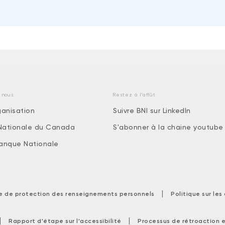
 nous
Restez à l'affût
ganisation
Suivre BNI sur LinkedIn
Nationale du Canada
S'abonner à la chaine youtube
 Banque Nationale
|
ue de protection des renseignements personnels
Politique sur le
|
|
Rapport d'étape sur l'accessibilité
Processus de rétroaction e