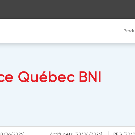
Produ
nce Québec BNI
30/06/2026)
Actifs nets
(30/06/2026)
RFG
(30/