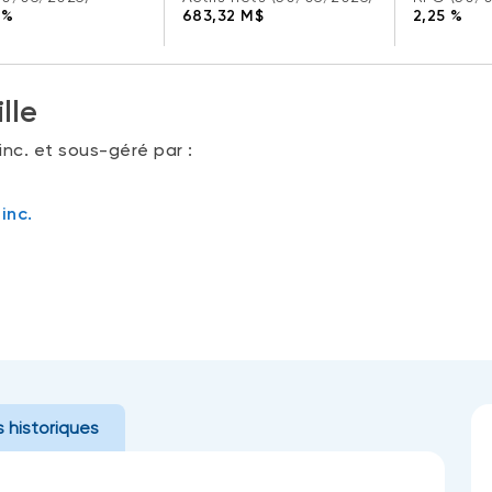
 %
683,32 M$
2,25 %
lle
nc. et sous-géré par :
inc.
 historiques