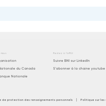
 nous
Restez à l'affût
ganisation
Suivre BNI sur LinkedIn
Nationale du Canada
S'abonner à la chaine youtube
 Banque Nationale
|
ue de protection des renseignements personnels
Politique sur le