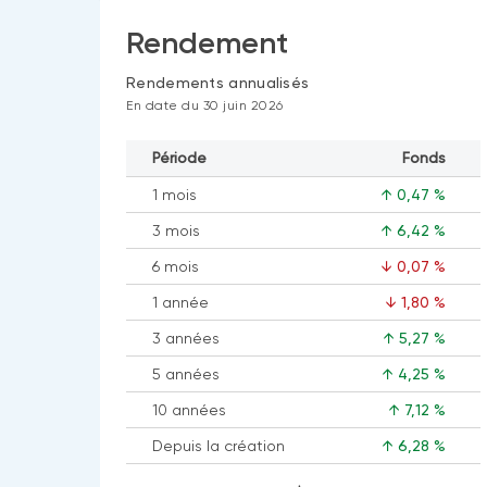
Rendement
Rendements annualisés
En date du 30 juin 2026
Période
Fonds
1 mois
↑ 0,47 %
3 mois
↑ 6,42 %
6 mois
↓ 0,07 %
1 année
↓ 1,80 %
3 années
↑ 5,27 %
5 années
↑ 4,25 %
10 années
↑ 7,12 %
Depuis la création
↑ 6,28 %