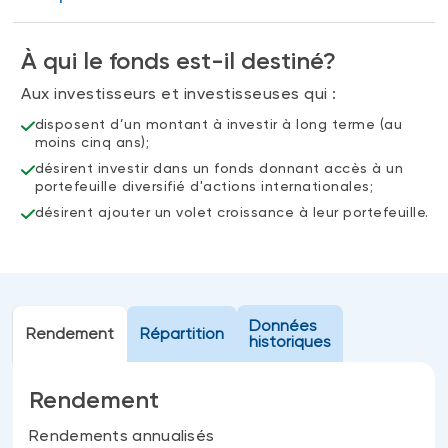
Événements
FNB d’investissements alternatifs
liquides
Webinaires
À qui le fonds est-il destiné?
Énoncé politique de placement
Aux investisseurs et investisseuses qui :
(Portefeuilles Méritage)
SOLUTIONS DE LIQUIDITÉ
disposent d’un montant à investir à long terme (au
moins cinq ans);
Compte Surintérêt Altamira BNI
désirent investir dans un fonds donnant accès à un
CPG à taux fixe
portefeuille diversifié d'actions internationales;
désirent ajouter un volet croissance à leur portefeuille.
CATÉGORIES D'ACTIFS
Actions
Fonds équilibré
Données
Rendement
Répartition
historiques
Marché monétaire
Revenu fixe
Rendement
Alternatif
Rendements annualisés