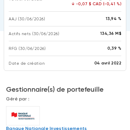
↓
-0,07 $ CAD (-0,41 %)
(FNB)
TYPES DE CONTENU
À propos des FNB BNI
DOCUMENTS RÉGLEMENTAIRES
13,94 %
AAJ
Articles
(30/06/2026)
FNB de rotation thématique BNI (NTHM)
Balados
Prospectus
134,36 M$
Actifs nets
(30/06/2026)
FNB durables
Vidéos
Rapports annuels
0,39 %
RFG
Livres blancs
Aperçus de fonds
(30/06/2026)
SOLUTIONS DE PORTEFEUILLE
Vote par procuration
04 avril 2022
Date de création
Liste des solutions de portefeuille BNI
Addendas
Portefeuilles FNB BNI
Relevés SPEP
Portefeuilles Méritage
Gestionnaire(s) de portefeuille
Déclaration de principes sur les conflits
d’intérêts (PDF)
Portefeuilles durables BNI
Géré par :
CONNEXION REQUISE
PLACEMENTS ALTERNATIFS
Portail de formation continue
Placements privés
Banque Nationale Investissements