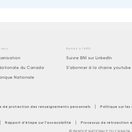
 nous
Restez à l'affût
ganisation
Suivre BNI sur LinkedIn
Nationale du Canada
S'abonner à la chaine youtube
 Banque Nationale
|
ue de protection des renseignements personnels
Politique sur le
|
|
Rapport d'étape sur l'accessibilité
Processus de rétroaction e
© BANQUE NATIONALE DU CANADA. T