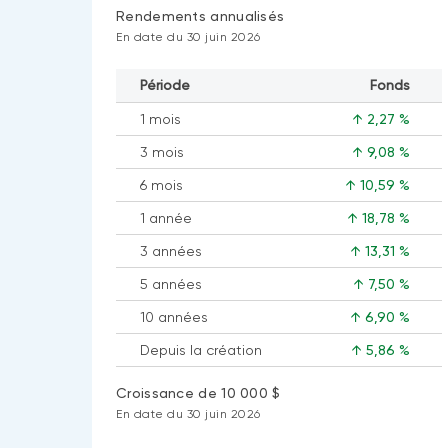
Rendements annualisés
En date du 30 juin 2026
Période
Fonds
1 mois
↑ 2,27 %
3 mois
↑ 9,08 %
6 mois
↑ 10,59 %
1 année
↑ 18,78 %
3 années
↑ 13,31 %
5 années
↑ 7,50 %
10 années
↑ 6,90 %
Depuis la création
↑ 5,86 %
Croissance de 10 000 $
En date du 30 juin 2026