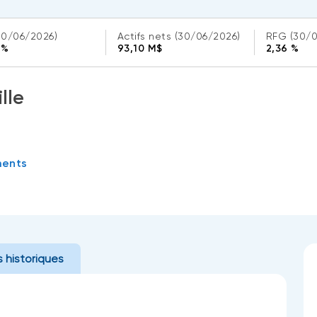
30/06/2026)
Actifs nets
(30/06/2026)
RFG
(30/
 %
93,10 M$
2,36 %
lle
ments
 historiques