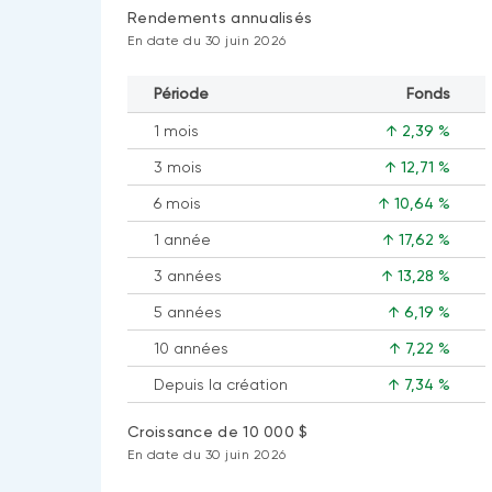
Rendements annualisés
En date du 30 juin 2026
Période
Fonds
1 mois
↑ 2,39 %
3 mois
↑ 12,71 %
6 mois
↑ 10,64 %
1 année
↑ 17,62 %
3 années
↑ 13,28 %
5 années
↑ 6,19 %
10 années
↑ 7,22 %
Depuis la création
↑ 7,34 %
Croissance de 10 000 $
En date du 30 juin 2026