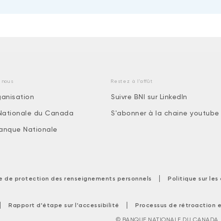
 nous
Restez à l'affût
ganisation
Suivre BNI sur LinkedIn
Nationale du Canada
S'abonner à la chaine youtube
 Banque Nationale
|
ue de protection des renseignements personnels
Politique sur le
|
|
Rapport d'étape sur l'accessibilité
Processus de rétroaction e
© BANQUE NATIONALE DU CANADA. T