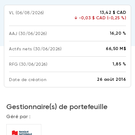
(FNB)
TYPES DE CONTENU
13,42 $ CAD
VL
(06/08/2026)
À propos des FNB BNI
↓
-0,03 $ CAD (-0,25 %)
DOCUMENTS RÉGLEMENTAIRES
Articles
FNB de rotation thématique BNI (NTHM)
Balados
Prospectus
16,20 %
AAJ
(30/06/2026)
FNB durables
Vidéos
Rapports annuels
66,50 M$
Actifs nets
(30/06/2026)
Livres blancs
Aperçus de fonds
SOLUTIONS DE PORTEFEUILLE
Vote par procuration
1,85 %
RFG
(30/06/2026)
Liste des solutions de portefeuille BNI
Addendas
Portefeuilles FNB BNI
26 août 2016
Date de création
Relevés SPEP
Portefeuilles Méritage
Déclaration de principes sur les conflits
d’intérêts (PDF)
Portefeuilles durables BNI
Gestionnaire(s) de portefeuille
Géré par :
CONNEXION REQUISE
PLACEMENTS ALTERNATIFS
Portail de formation continue
Placements privés