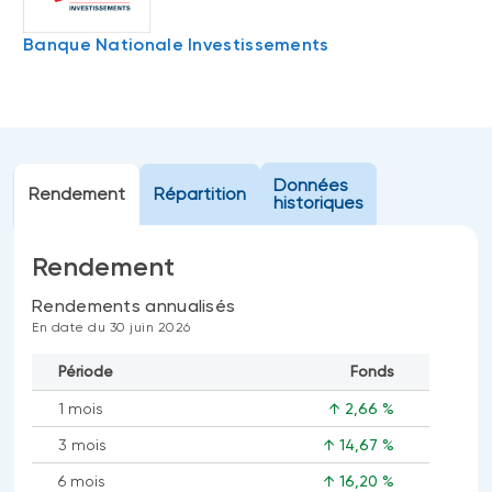
Événements
FNB d’investissements alternatifs
Banque Nationale Investissements
liquides
Webinaires
Énoncé politique de placement
(Portefeuilles Méritage)
SOLUTIONS DE LIQUIDITÉ
Compte Surintérêt Altamira BNI
Données
Rendement
Répartition
CPG à taux fixe
historiques
Rendement
CATÉGORIES D'ACTIFS
Rendements annualisés
Actions
En date du 30 juin 2026
Fonds équilibré
Période
Fonds
Marché monétaire
1 mois
↑ 2,66 %
Revenu fixe
3 mois
↑ 14,67 %
Alternatif
6 mois
↑ 16,20 %