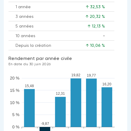
1 année
↑ 32,53 %
3 années
↑ 20,32 %
5 années
↑ 12,13 %
10 années
-
Aucune
Depuis la création
↑ 10,06 %
donnée
disponible
Rendement par année civile
En date du 30 juin 2026
19,82
19,77
20 %
16,20
15,48
15 %
12,31
10 %
5 %
-9,87
0 %