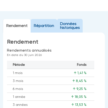
Événements
FNB d’investissements alternatifs
liquides
Webinaires
Énoncé politique de placement
Données
(Portefeuilles Méritage)
Rendement
Répartition
SOLUTIONS DE LIQUIDITÉ
historiques
Compte Surintérêt Altamira BNI
Rendement
CPG à taux fixe
Rendements annualisés
En date du 30 juin 2026
CATÉGORIES D'ACTIFS
Période
Fonds
Actions
1 mois
↑ 1,41 %
Fonds équilibré
3 mois
↑ 8,45 %
Marché monétaire
6 mois
↑ 9,25 %
Revenu fixe
1 année
↑ 18,05 %
Alternatif
3 années
↑ 13,53 %