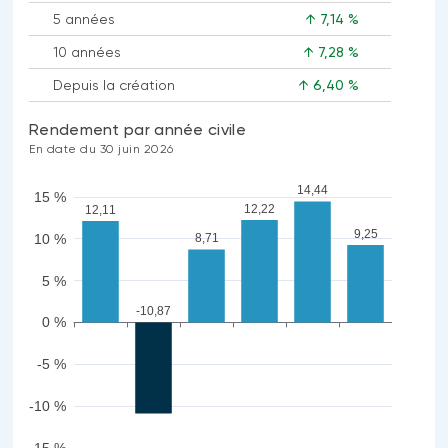
5 années
↑ 7,14 %
10 années
↑ 7,28 %
Depuis la création
↑ 6,40 %
Rendement par année civile
En date du 30 juin 2026
14,44
15 %
12,22
12,11
9,25
10 %
8,71
5 %
-10,87
0 %
-5 %
-10 %