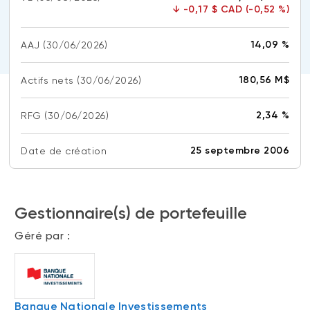
↓
-0,17 $ CAD (-0,52 %)
(FNB)
TYPES DE CONTENU
À propos des FNB BNI
DOCUMENTS RÉGLEMENTAIRES
14,09 %
AAJ
Articles
(30/06/2026)
FNB de rotation thématique BNI (NTHM)
Balados
Prospectus
180,56 M$
Actifs nets
(30/06/2026)
FNB durables
Vidéos
Rapports annuels
2,34 %
RFG
Livres blancs
Aperçus de fonds
(30/06/2026)
SOLUTIONS DE PORTEFEUILLE
Vote par procuration
25 septembre 2006
Date de création
Liste des solutions de portefeuille BNI
Addendas
Portefeuilles FNB BNI
Relevés SPEP
Portefeuilles Méritage
Gestionnaire(s) de portefeuille
Déclaration de principes sur les conflits
d’intérêts (PDF)
Portefeuilles durables BNI
Géré par :
CONNEXION REQUISE
PLACEMENTS ALTERNATIFS
Portail de formation continue
Placements privés
Banque Nationale Investissements