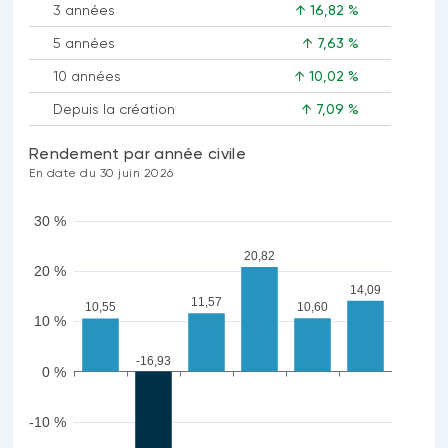
3 années
↑ 16,82 %
5 années
↑ 7,63 %
10 années
↑ 10,02 %
Depuis la création
↑ 7,09 %
Rendement par année civile
En date du 30 juin 2026
30 %
20,82
20 %
14,09
11,57
10,60
10,55
10 %
-16,93
0 %
-10 %