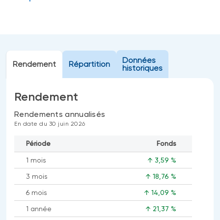
Événements
FNB d’investissements alternatifs
liquides
Webinaires
Énoncé politique de placement
(Portefeuilles Méritage)
SOLUTIONS DE LIQUIDITÉ
Données
Rendement
Répartition
historiques
Compte Surintérêt Altamira BNI
CPG à taux fixe
Rendement
Rendements annualisés
En date du 30 juin 2026
CATÉGORIES D'ACTIFS
Actions
Période
Fonds
Fonds équilibré
1 mois
↑ 3,59 %
Marché monétaire
3 mois
↑ 18,76 %
Revenu fixe
6 mois
↑ 14,09 %
Alternatif
1 année
↑ 21,37 %