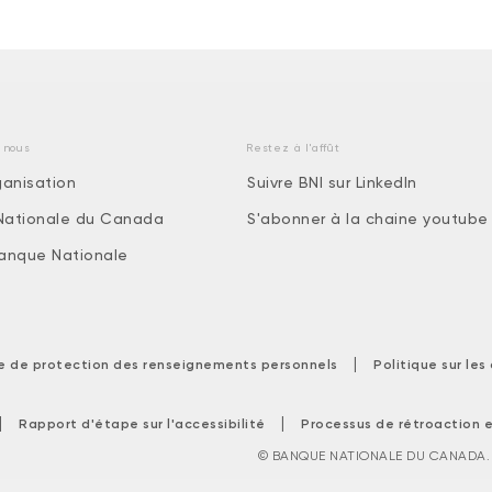
 nous
Restez à l'affût
ganisation
Suivre BNI sur LinkedIn
Nationale du Canada
S'abonner à la chaine youtube
 Banque Nationale
|
ue de protection des renseignements personnels
Politique sur le
|
|
Rapport d'étape sur l'accessibilité
Processus de rétroaction e
© BANQUE NATIONALE DU CANADA. T