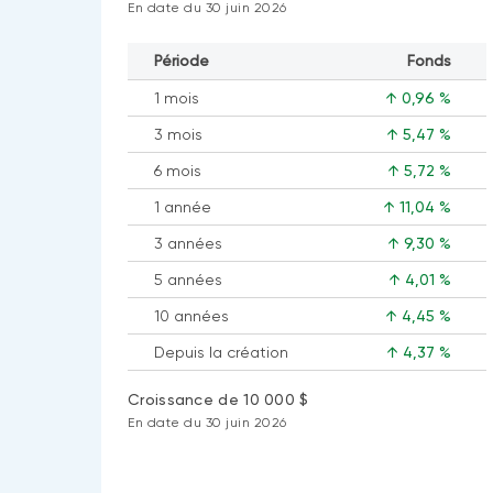
En date du 30 juin 2026
Période
Fonds
1 mois
↑ 0,96 %
3 mois
↑ 5,47 %
6 mois
↑ 5,72 %
1 année
↑ 11,04 %
3 années
↑ 9,30 %
5 années
↑ 4,01 %
10 années
↑ 4,45 %
Depuis la création
↑ 4,37 %
Croissance de 10 000 $
En date du 30 juin 2026