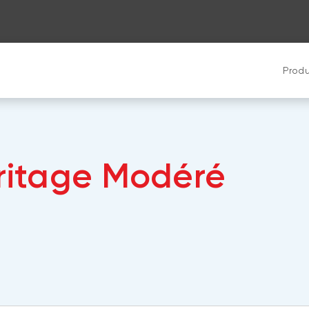
Produ
éritage Modéré