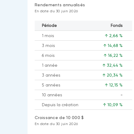
Rendements annualisés
En date du 30 juin 2026
Période
Fonds
1 mois
↑ 2,66 %
3 mois
↑ 14,68 %
6 mois
↑ 16,22 %
1 année
↑ 32,44 %
3 années
↑ 20,34 %
5 années
↑ 12,15 %
10 années
-
Aucune
Depuis la création
↑ 10,09 %
donnée
disponible
Croissance de 10 000 $
En date du 30 juin 2026