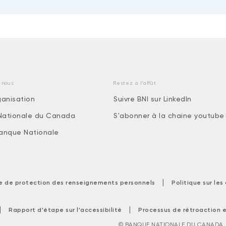
 nous
Restez à l'affût
ganisation
Suivre BNI sur LinkedIn
Nationale du Canada
S'abonner à la chaine youtube
 Banque Nationale
|
ue de protection des renseignements personnels
Politique sur le
|
|
Rapport d'étape sur l'accessibilité
Processus de rétroaction e
© BANQUE NATIONALE DU CANADA. T