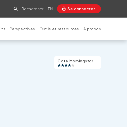
Rechercher
EN
Se connecter
its
Perspectives
Outils et ressources
À propos
FERMER
Cote
Cote Morningstar
e
Morningstar
:
4
de
5