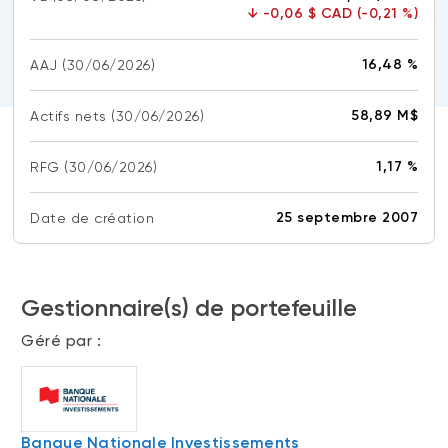
↓
-0,06 $ CAD (-0,21 %)
(FNB)
TYPES DE CONTENU
À propos des FNB BNI
DOCUMENTS RÉGLEMENTAIRES
16,48 %
AAJ
Articles
(30/06/2026)
FNB de rotation thématique BNI (NTHM)
Balados
Prospectus
58,89 M$
Actifs nets
(30/06/2026)
FNB durables
Vidéos
Rapports annuels
1,17 %
RFG
Livres blancs
Aperçus de fonds
(30/06/2026)
SOLUTIONS DE PORTEFEUILLE
Vote par procuration
25 septembre 2007
Date de création
Liste des solutions de portefeuille BNI
Addendas
Portefeuilles FNB BNI
Relevés SPEP
Portefeuilles Méritage
Gestionnaire(s) de portefeuille
Déclaration de principes sur les conflits
d’intérêts (PDF)
Portefeuilles durables BNI
Géré par :
CONNEXION REQUISE
PLACEMENTS ALTERNATIFS
Portail de formation continue
Placements privés
Banque Nationale Investissements