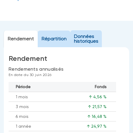
Événements
FNB d’investissements alternatifs
liquides
Webinaires
Énoncé politique de placement
(Portefeuilles Méritage)
SOLUTIONS DE LIQUIDITÉ
Données
Rendement
Répartition
historiques
Compte Surintérêt Altamira BNI
CPG à taux fixe
Rendement
Rendements annualisés
En date du 30 juin 2026
CATÉGORIES D'ACTIFS
Actions
Période
Fonds
Fonds équilibré
1 mois
↑ 4,56 %
Marché monétaire
3 mois
↑ 21,57 %
Revenu fixe
6 mois
↑ 16,48 %
Alternatif
1 année
↑ 24,97 %