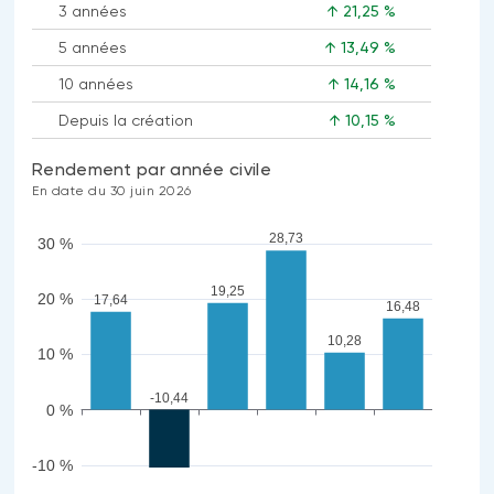
3 années
↑ 21,25 %
5 années
↑ 13,49 %
10 années
↑ 14,16 %
Depuis la création
↑ 10,15 %
Rendement par année civile
En date du 30 juin 2026
28,73
30 %
19,25
20 %
17,64
16,48
10,28
10 %
-10,44
0 %
-10 %