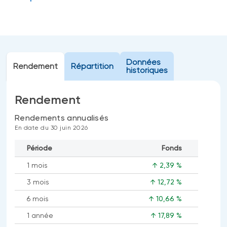
Événements
FNB d’investissements alternatifs
liquides
Webinaires
Énoncé politique de placement
(Portefeuilles Méritage)
SOLUTIONS DE LIQUIDITÉ
Données
Rendement
Répartition
historiques
Compte Surintérêt Altamira BNI
CPG à taux fixe
Rendement
Rendements annualisés
En date du 30 juin 2026
CATÉGORIES D'ACTIFS
Actions
Période
Fonds
Fonds équilibré
1 mois
↑ 2,39 %
Marché monétaire
3 mois
↑ 12,72 %
Revenu fixe
6 mois
↑ 10,66 %
Alternatif
1 année
↑ 17,89 %