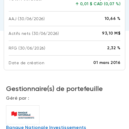
↑
0,01 $ CAD (0,07 %)
(FNB)
TYPES DE CONTENU
À propos des FNB BNI
DOCUMENTS RÉGLEMENTAIRES
10,66 %
AAJ
Articles
(30/06/2026)
FNB de rotation thématique BNI (NTHM)
Balados
Prospectus
93,10 M$
Actifs nets
(30/06/2026)
FNB durables
Vidéos
Rapports annuels
2,32 %
RFG
Livres blancs
Aperçus de fonds
(30/06/2026)
SOLUTIONS DE PORTEFEUILLE
Vote par procuration
01 mars 2016
Date de création
Liste des solutions de portefeuille BNI
Addendas
Portefeuilles FNB BNI
Relevés SPEP
Portefeuilles Méritage
Gestionnaire(s) de portefeuille
Déclaration de principes sur les conflits
d’intérêts (PDF)
Portefeuilles durables BNI
Géré par :
CONNEXION REQUISE
PLACEMENTS ALTERNATIFS
Portail de formation continue
Placements privés
Banque Nationale Investissements