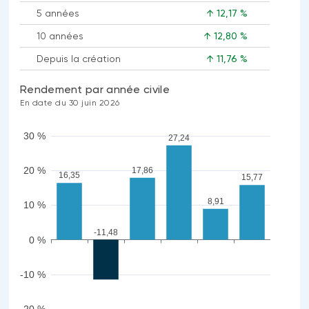
5 années
↑ 12,17 %
10 années
↑ 12,80 %
Depuis la création
↑ 11,76 %
Rendement par année civile
En date du 30 juin 2026
30 %
27,24
20 %
17,86
16,35
15,77
8,91
10 %
-11,48
0 %
-10 %