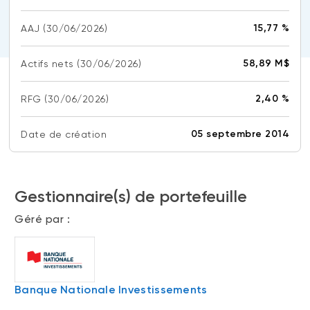
(FNB)
TYPES DE CONTENU
15,77 %
AAJ
(30/06/2026)
À propos des FNB BNI
DOCUMENTS RÉGLEMENTAIRES
Articles
FNB de rotation thématique BNI (NTHM)
58,89 M$
Actifs nets
(30/06/2026)
Balados
Prospectus
FNB durables
Vidéos
Rapports annuels
2,40 %
RFG
(30/06/2026)
Livres blancs
Aperçus de fonds
SOLUTIONS DE PORTEFEUILLE
05 septembre 2014
Date de création
Vote par procuration
Liste des solutions de portefeuille BNI
Addendas
Portefeuilles FNB BNI
Relevés SPEP
Gestionnaire(s) de portefeuille
Portefeuilles Méritage
Déclaration de principes sur les conflits
Géré par :
d’intérêts (PDF)
Portefeuilles durables BNI
CONNEXION REQUISE
PLACEMENTS ALTERNATIFS
Banque Nationale Investissements
Portail de formation continue
Placements privés