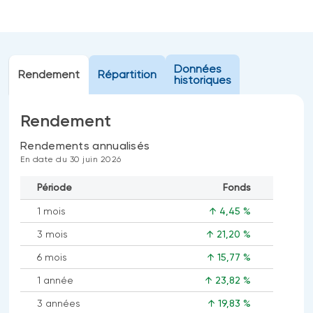
Événements
FNB d’investissements alternatifs
liquides
Webinaires
Énoncé politique de placement
Données
(Portefeuilles Méritage)
Rendement
Répartition
SOLUTIONS DE LIQUIDITÉ
historiques
Compte Surintérêt Altamira BNI
Rendement
CPG à taux fixe
Rendements annualisés
En date du 30 juin 2026
CATÉGORIES D'ACTIFS
Période
Fonds
Actions
1 mois
↑ 4,45 %
Fonds équilibré
3 mois
↑ 21,20 %
Marché monétaire
6 mois
↑ 15,77 %
Revenu fixe
1 année
↑ 23,82 %
Alternatif
3 années
↑ 19,83 %