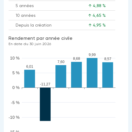
5 années
↑ 4,88 %
10 années
↑ 4,65 %
Depuis la création
↑ 4,95 %
Rendement par année civile
En date du 30 juin 2026
9,99
10 %
8,68
8,57
7,60
6,01
5 %
-11,27
0 %
-5 %
-10 %