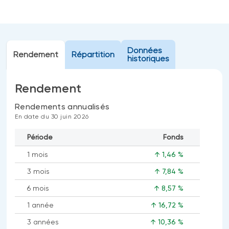
Événements
FNB d’investissements alternatifs
liquides
Webinaires
Énoncé politique de placement
Données
(Portefeuilles Méritage)
Rendement
Répartition
SOLUTIONS DE LIQUIDITÉ
historiques
Compte Surintérêt Altamira BNI
Rendement
CPG à taux fixe
Rendements annualisés
En date du 30 juin 2026
CATÉGORIES D'ACTIFS
Période
Fonds
Actions
1 mois
↑ 1,46 %
Fonds équilibré
3 mois
↑ 7,84 %
Marché monétaire
6 mois
↑ 8,57 %
Revenu fixe
1 année
↑ 16,72 %
Alternatif
3 années
↑ 10,36 %