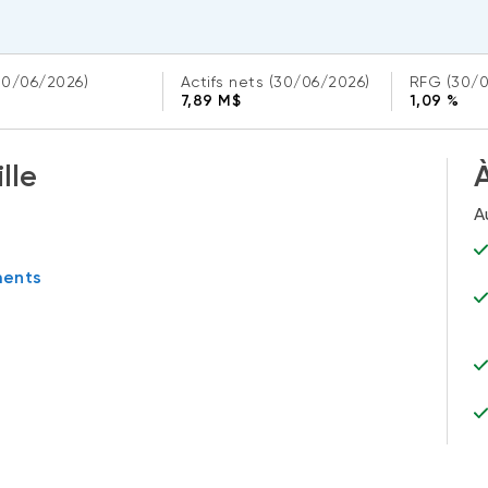
30/06/2026)
Actifs nets
(30/06/2026)
RFG
(30/
%
7,89 M$
1,09 %
lle
À
A
ments