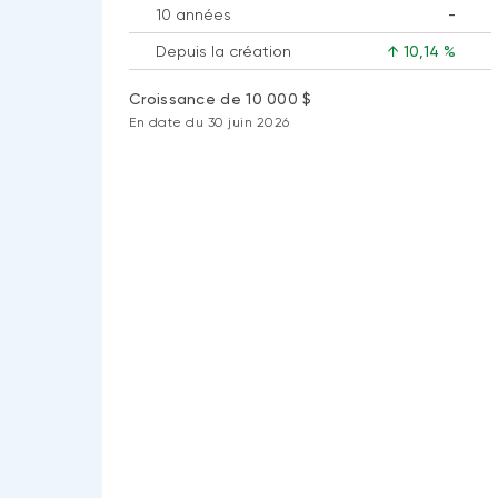
disponible
10 années
-
donnée
Aucune
disponible
Depuis la création
↑ 10,14 %
donnée
disponible
Croissance de 10 000 $
En date du 30 juin 2026