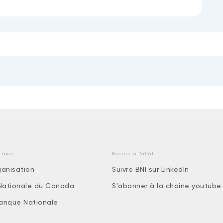
 nous
Restez à l'affût
ganisation
Suivre BNI sur LinkedIn
Nationale du Canada
S'abonner à la chaine youtube
 Banque Nationale