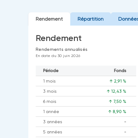
Rendement
Répartition
Données
Rendement
Rendements annualisés
En date du 30 juin 2026
Période
Fonds
1 mois
↑ 2,91 %
3 mois
↑ 12,43 %
6 mois
↑ 7,50 %
1 année
↑ 8,90 %
3 années
-
Aucune
5 années
-
donnée
Aucune