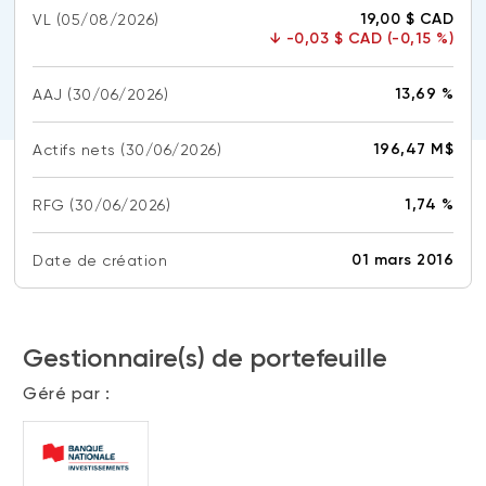
(FNB)
19,00 $ CAD
VL
(05/08/2026)
TYPES DE CONTENU
↓
-0,03 $ CAD (-0,15 %)
À propos des FNB BNI
DOCUMENTS RÉGLEMENTAIRES
Articles
FNB de rotation thématique BNI (NTHM)
13,69 %
AAJ
(30/06/2026)
Balados
Prospectus
FNB durables
Vidéos
Rapports annuels
196,47 M$
Actifs nets
(30/06/2026)
Livres blancs
Aperçus de fonds
1,74 %
RFG
(30/06/2026)
SOLUTIONS DE PORTEFEUILLE
Vote par procuration
Liste des solutions de portefeuille BNI
Addendas
01 mars 2016
Date de création
Portefeuilles FNB BNI
Relevés SPEP
Portefeuilles Méritage
Déclaration de principes sur les conflits
d’intérêts (PDF)
Gestionnaire(s) de portefeuille
Portefeuilles durables BNI
Géré par :
CONNEXION REQUISE
PLACEMENTS ALTERNATIFS
Portail de formation continue
Placements privés