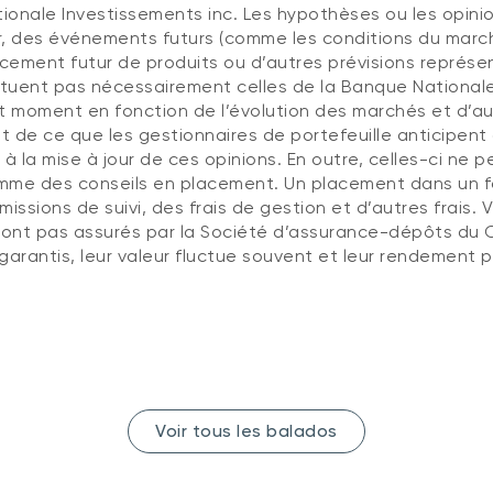
tionale Investissements inc. Les hypothèses ou les opinio
er, des événements futurs (comme les conditions du marché
acement futur de produits ou d’autres prévisions représe
tuent pas nécessairement celles de la Banque Nationale d
 moment en fonction de l’évolution des marchés et d’aut
nt de ce que les gestionnaires de portefeuille anticipen
it à la mise à jour de ces opinions. En outre, celles-ci 
me des conseils en placement. Un placement dans un fo
issions de suivi, des frais de gestion et d’autres frais. 
 sont pas assurés par la Société d’assurance-dépôts du 
rantis, leur valeur fluctue souvent et leur rendement p
Voir tous les balados