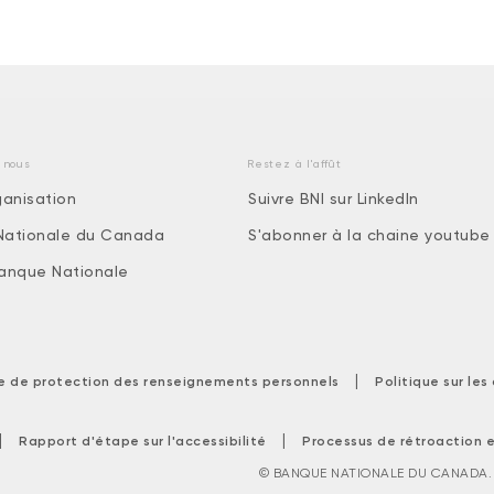
 nous
Restez à l'affût
ganisation
Suivre BNI sur LinkedIn
Nationale du Canada
S'abonner à la chaine youtube
 Banque Nationale
|
ue de protection des renseignements personnels
Politique sur le
|
|
Rapport d'étape sur l'accessibilité
Processus de rétroaction e
© BANQUE NATIONALE DU CANADA. T