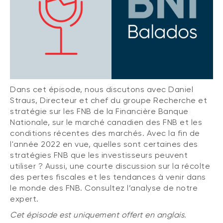
(FNB)
TYPES DE CONTENU
À propos des FNB BNI
DOCUMENTS RÉGLEMENTAIRES
Articles
FNB de rotation thématique BNI (NTHM)
Balados
Prospectus
FNB durables
Vidéos
Rapports annuels
Livres blancs
Aperçus de fonds
Dans cet épisode, nous discutons avec Daniel
SOLUTIONS DE PORTEFEUILLE
Straus, Directeur et chef du groupe Recherche et
Vote par procuration
stratégie sur les FNB de la Financière Banque
Liste des solutions de portefeuille BNI
Addendas
Nationale, sur le marché canadien des FNB et les
Portefeuilles FNB BNI
conditions récentes des marchés. Avec la fin de
Relevés SPEP
l'année 2022 en vue, quelles sont certaines des
Portefeuilles Méritage
Déclaration de principes sur les conflits
stratégies FNB que les investisseurs peuvent
d’intérêts (PDF)
Portefeuilles durables BNI
utiliser ? Aussi, une courte discussion sur la récolte
des pertes fiscales et les tendances à venir dans
le monde des FNB. Consultez l’analyse de notre
CONNEXION REQUISE
expert.
PLACEMENTS ALTERNATIFS
Portail de formation continue
Cet épisode est uniquement offert en anglais.
Placements privés